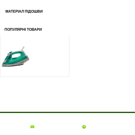
МАТЕРІАЛ ПІДОШВИ
ПОПУЛЯРНІ ТОВАРИ
Праска Rotex RIC21-N Super Glide
499
грн
О компании
Доставка и оплата
Акции
Контакты
(068)
001-00-02
euro.technika.ua@gmail.com
Пн-Пт 10:00-18:00