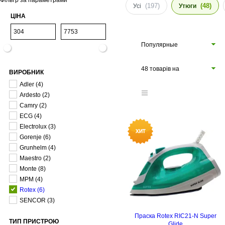
Фільтр за параметрами
(197)
(48)
Усі
Утюги
ЦІНА
Популярные
48 товарів на
ВИРОБНИК
сторінці
Adler
(4)
Ardesto
(2)
Camry
(2)
ECG
(4)
Electrolux
(3)
Gorenje
(6)
Grunhelm
(4)
Maestro
(2)
Monte
(8)
MPM
(4)
Rotex
(6)
SENCOR
(3)
Праска Rotex RIC21-N Super
ТИП ПРИСТРОЮ
Glide