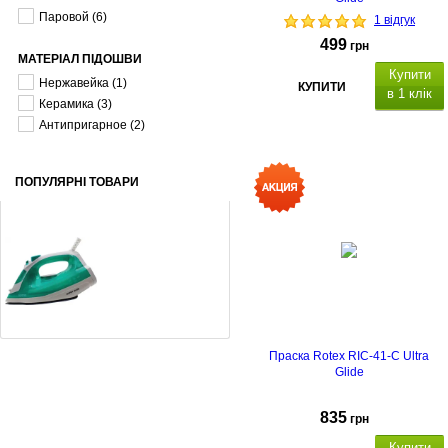
Паровой
(6)
1 відгук
499
грн
МАТЕРІАЛ ПІДОШВИ
Купити
Нержавейка
(1)
КУПИТИ
в 1 клік
Керамика
(3)
Антипригарное
(2)
ПОПУЛЯРНІ ТОВАРИ
Праска Rotex RIC21-N Super Glide
Праска Rotex RIC-41-C Ultra
Glide
499
грн
835
грн
Купити