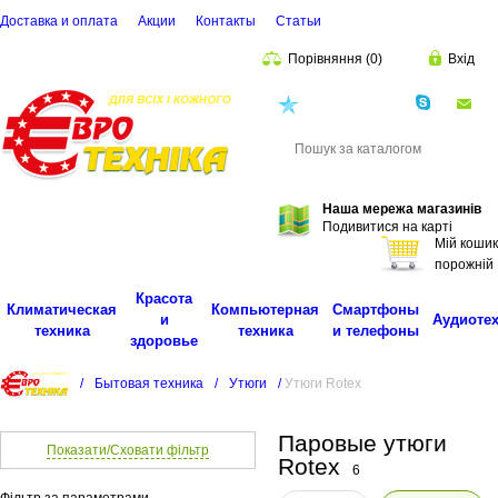
Доставка и оплата
Акции
Контакты
Cтатьи
Порівняння
(
0
)
Вхід
(068)
001-00-02
eu
Пошук
Наша мережа магазинів
Подивитися на карті
Мій кошик
порожній
Красота
Климатическая
Компьютерная
Смартфоны
и
Аудиоте
техника
техника
и телефоны
здоровье
/
Бытовая техника
/
Утюги
/
Утюги Rotex
Паровые утюги
Показати/Сховати фільтр
Rotex
6