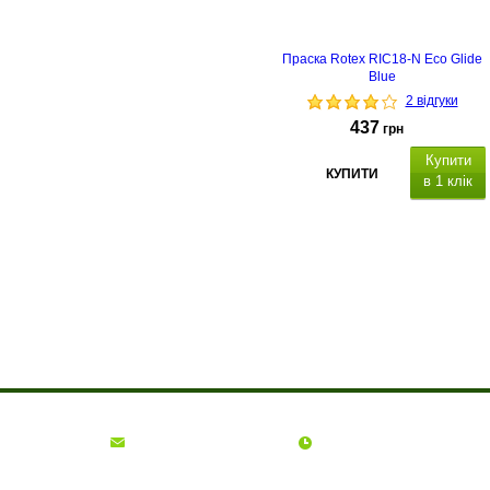
Праска Rotex RIC18-N Eco Glide
Blue
2 відгуки
437
грн
Купити
КУПИТИ
в 1 клік
О компании
Доставка и оплата
Акции
Контакты
(068)
001-00-02
euro.technika.ua@gmail.com
Пн-Пт 10:00-18:00
© Интернет-магазин Євро Техника, 2006 - 2026