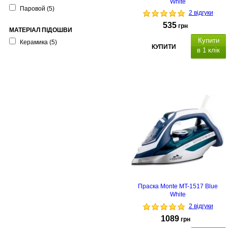
White
Паровой
(5)
2 відгуки
535
грн
МАТЕРІАЛ ПІДОШВИ
Купити
Керамика
(5)
КУПИТИ
в 1 клік
сухе та вологе
прасування
паровго удару
Праска Monte MT-1517 Blue
White
2 відгуки
1089
грн