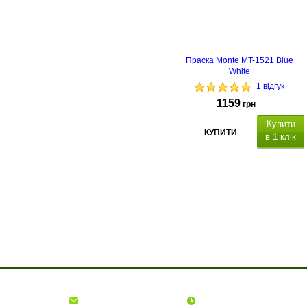
Праска Monte MT-1521 Blue
White
1 відгук
1159
грн
Купити
КУПИТИ
в 1 клік
,
О компании
Доставка и оплата
Акции
Контакты
(068)
001-00-02
euro.technika.ua@gmail.com
Пн-Пт 10:00-18:00