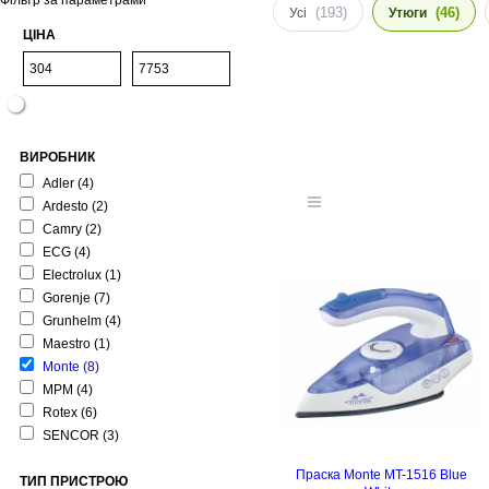
Фільтр за параметрами
(193)
(46)
Усі
Утюги
ЦІНА
ВИРОБНИК
Adler
(4)
Ardesto
(2)
Camry
(2)
ECG
(4)
Electrolux
(1)
Gorenje
(7)
Grunhelm
(4)
Maestro
(1)
Monte
(8)
MPM
(4)
Rotex
(6)
SENCOR
(3)
Праска Monte MT-1516 Blue
ТИП ПРИСТРОЮ