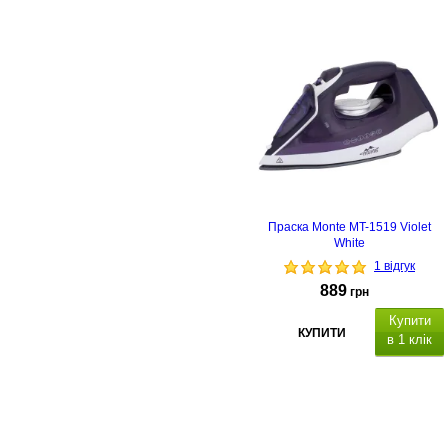
паровий удар до 270 г/
хв
Праска Monte MT-1519 Violet
White
1 відгук
889
грн
Купити
КУПИТИ
в 1 клік
,
автовимкнення