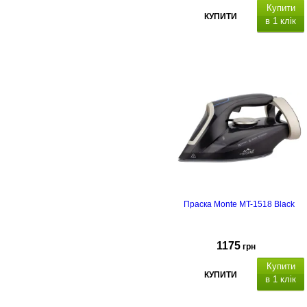
Купити
КУПИТИ
в 1 клік
,
паровий удар до 250 г/
хв
Праска Monte MT-1518 Black
1175
грн
Купити
КУПИТИ
в 1 клік
Потужність 3000 Вт,