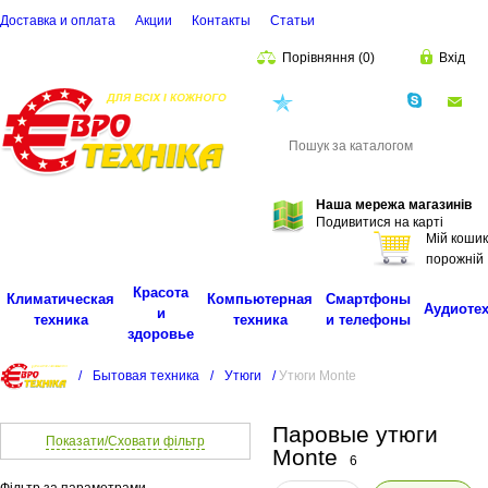
Доставка и оплата
Акции
Контакты
Cтатьи
Порівняння
(
0
)
Вхід
(068)
001-00-02
eu
Пошук
Наша мережа магазинів
Подивитися на карті
Мій кошик
порожній
Красота
Климатическая
Компьютерная
Смартфоны
Аудиоте
и
техника
техника
и телефоны
здоровье
/
Бытовая техника
/
Утюги
/
Утюги Monte
Паровые утюги
Показати/Сховати фільтр
Monte
6