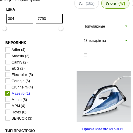
Фільтр за параметрами
(182)
(47)
Усі
Утюги
ЦІНА
Популярные
48 товарів на
ВИРОБНИК
сторінці
Adler
(4)
Ardesto
(2)
Camry
(2)
ECG
(2)
Electrolux
(5)
Gorenje
(6)
Grunhelm
(4)
Maestro
(1)
Monte
(8)
MPM
(4)
Rotex
(6)
SENCOR
(3)
Праска Maestro MR-306C
ТИП ПРИСТРОЮ