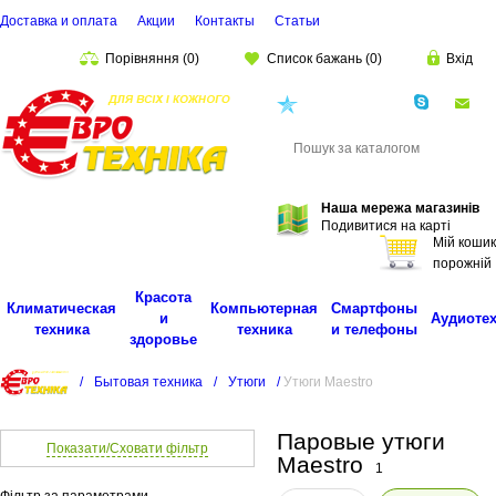
Доставка и оплата
Акции
Контакты
Cтатьи
Порівняння
(
0
)
Список бажань
(
0
)
Вхід
(068)
001-00-02
eu
Пошук
Наша мережа магазинів
Подивитися на карті
Мій кошик
порожній
Красота
Климатическая
Компьютерная
Смартфоны
и
Аудиоте
техника
техника
и телефоны
здоровье
/
Бытовая техника
/
Утюги
/
Утюги Maestro
Паровые утюги
Показати/Сховати фільтр
Maestro
1