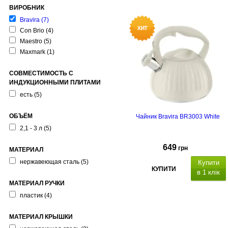
ВИРОБНИК
Bravira
(7)
Con Brio
(4)
Maestro
(5)
Maxmark
(1)
СОВМЕСТИМОСТЬ С
ИНДУКЦИОННЫМИ ПЛИТАМИ
есть
(5)
ОБЪЁМ
Чайник Bravira BR3003 White
2,1 - 3 л
(5)
649
грн
МАТЕРИАЛ
нержавеющая сталь
(5)
Купити
КУПИТИ
в 1 клік
МАТЕРИАЛ РУЧКИ
Об'єм: 3 л, матеріал
пластик
(4)
корпусу- нержавіюча сталь,
полірування: матове, підходить
МАТЕРИАЛ КРЫШКИ
для всіх плит, термостійка
пластикова ручка з механізмом