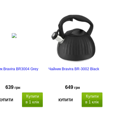
к Bravira BR3004 Grey
Чайник Bravira BR-3002 Black
639
649
грн
грн
Купити
Купити
КУПИТИ
КУПИТИ
в 1 клік
в 1 клік
Об'єм: 3 л, матеріал
Об'єм: 3 л, матеріал
усу- нержавіюча сталь,
корпусу- нержавіюча сталь,
вання: матове, підходить
полірування: матове, підходить
всіх плит, термостійка
для всіх плит, термостійка
кова ручка з механізмом
пластикова ручка з механізмом