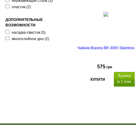
нержавеющая сталь
(3)
відкриття свистка.
пластик
(2)
ДОПОЛНИТЕЛЬНЫЕ
ВОЗМОЖНОСТИ
насадка-свисток
(5)
многослойное дно
(2)
Чайник Bravira BR-3005 Stainless
575
грн
Купити
КУПИТИ
в 1 клік
Об'єм: 3 л, капсульне дно,
матеріал - нержавіюча сталь,
полірування: сатин із
дзеркальною смужкою, підходить
для всіх плит, термостійка
нейлонова ручка з механізмом
відкриття свистка.
О компании
Доставка и оплата
Акции
Контакты