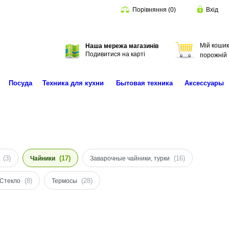
Порівняння
(
0
)
Вхід
Мій кошик
Наша мережа магазинів
Пошук
Подивитися на карті
порожній
Посуда
Техника для кухни
Бытовая техника
Аксессуары
(3)
(17)
(16)
Чайники
Заварочные чайники, турки
(8)
(28)
Стекло
Термосы