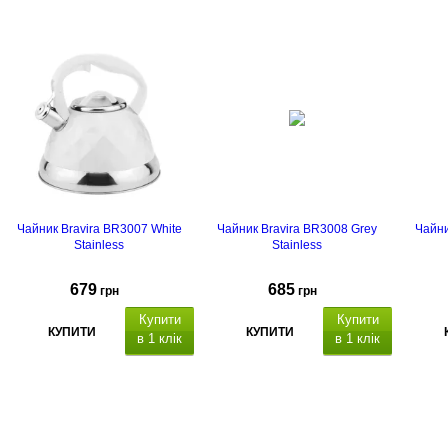
Чайник Bravira BR3007 White
Чайник Bravira BR3008 Grey
Чайни
Stainless
Stainless
679
685
грн
грн
Купити
Купити
КУПИТИ
КУПИТИ
в 1 клік
в 1 клік
Об'єм: 3 л, матеріал - нержавіюча
Об'єм: 3 л, капсульне дно,
сталь, полірування: сатин із
матеріал - нержавіюча сталь,
корп
дзеркальною смужкою, підходить
полірування: сатин із
поліру
для всіх плит, термостійка
дзеркальною смужкою, підходить
для 
пластикова ручка з механізмом
для всіх плит, термостійка
пласти