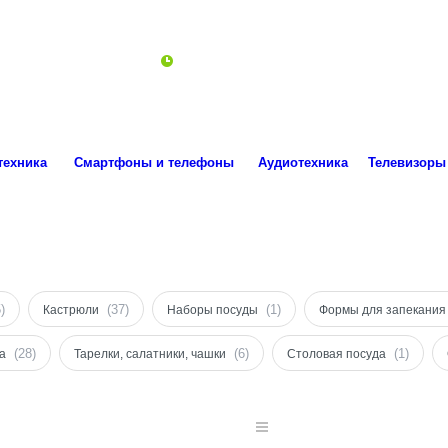
ro.technika.ua@gmail.com
Пн-Пт 10:00-18:00
техника
Смартфоны и телефоны
Аудиотехника
Телевизоры
)
(37)
(1)
Кастрюли
Наборы посуды
Формы для запекания
(28)
(6)
(1)
а
Тарелки, салатники, чашки
Столовая посуда