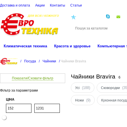
Доставка и оплата
Акции
Контакты
Cтатьи
(068)
001-00-02
eu
Климатическая техника
Красота и здоровье
Компьютерная 
/
Посуда
/
Чайники
/
Чайники Bravira
Чайники Bravira
6
Показати/Сховати фільтр
(188)
(35
Усі
Сковородки
Фільтр за параметрами
ЦІНА
(9)
Ножи
Кухонная посуд