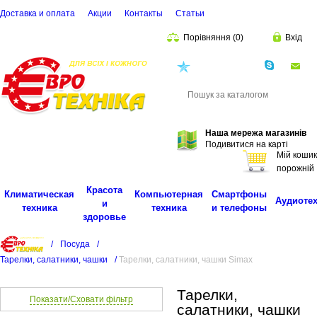
Доставка и оплата
Акции
Контакты
Cтатьи
Порівняння
(
0
)
Вхід
(068)
001-00-02
eu
Пошук
Наша мережа магазинів
Подивитися на карті
Мій кошик
порожній
Красота
Климатическая
Компьютерная
Смартфоны
Аудиоте
и
техника
техника
и телефоны
здоровье
/
Посуда
/
Тарелки, салатники, чашки
/
Тарелки, салатники, чашки Simax
Тарелки,
Показати/Сховати фільтр
салатники, чашки