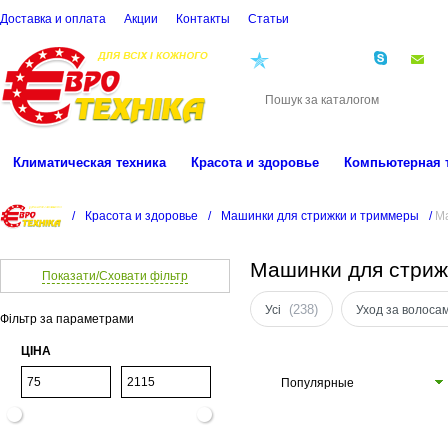
Доставка и оплата
Акции
Контакты
Cтатьи
(068)
001-00-02
eu
Климатическая техника
Красота и здоровье
Компьютерная 
/
Красота и здоровье
/
Машинки для стрижки и триммеры
/
М
Машинки для стриж
Показати/Сховати фільтр
(238)
Усі
Уход за волоса
Фільтр за параметрами
ЦІНА
Популярные