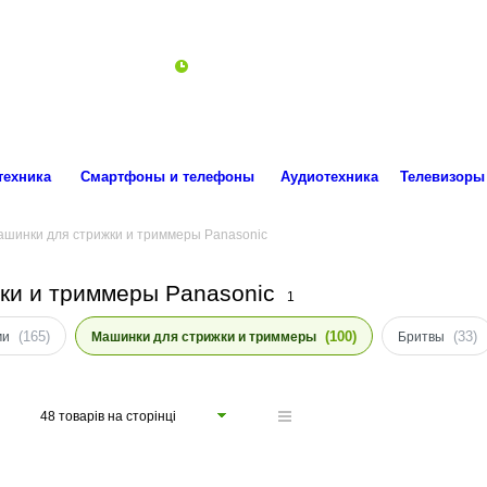
ro.technika.ua@gmail.com
Пн-Пт 10:00-18:00
техника
Смартфоны и телефоны
Аудиотехника
Телевизоры
ашинки для стрижки и триммеры Panasonic
ки и триммеры Panasonic
1
(165)
(100)
(33)
ми
Машинки для стрижки и триммеры
Бритвы
48 товарів на сторінці