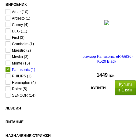
ВИРОБНИК
Adler
(10)
Ardesto
(1)
Camry
(4)
ECG
(11)
First
(3)
Grunhelm
(1)
Maestro
(2)
Триммер Panasonic ER-GB36-
Mesko
(3)
K520 Black
Monte
(16)
Panasonic
(1)
1449
грн
PHILIPS
(1)
Remington
(4)
Купити
КУПИТИ
Rotex
(5)
в 1 клік
SENCOR
(14)
ЛЕЗВИЯ
егулювальне
коліщатко
ПИТАНИЕ
ирина ножа: 3
мм
НАЗНАЧЕНИЕ СТРИЖКИ