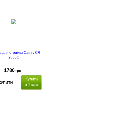
 для стрижки Camry CR-
2835G
1780
грн
Купити
КУПИТИ
в 1 клік
РК дисплей
ксимальний час роботи:
хвилин