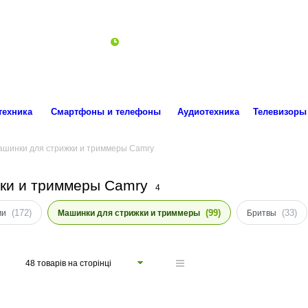
ro.technika.ua@gmail.com
Пн-Пт 10:00-18:00
техника
Смартфоны и телефоны
Аудиотехника
Телевизоры
ашинки для стрижки и триммеры Camry
ки и триммеры Camry
4
(172)
(99)
(33)
ми
Машинки для стрижки и триммеры
Бритвы
48 товарів на сторінці