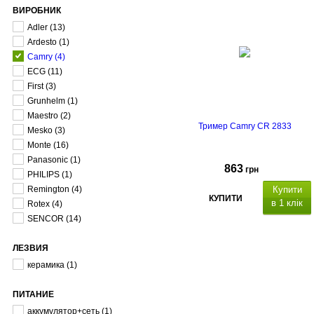
ВИРОБНИК
Adler
(13)
Ardesto
(1)
Camry
(4)
ECG
(11)
First
(3)
Grunhelm
(1)
Maestro
(2)
Тример Camry CR 2833
Mesko
(3)
Monte
(16)
Panasonic
(1)
863
грн
PHILIPS
(1)
Remington
(4)
Купити
КУПИТИ
в 1 клік
Rotex
(4)
SENCOR
(14)
для бороди і волосся
ЛЕЗВИЯ
керамика
(1)
РК-дисплей,
ПИТАНИЕ
Країна виробник Польща.
аккумулятор+сеть
(1)