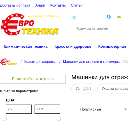
Доставка и оплата
Акции
Контакты
Cтатьи
(068)
001-00-02
eu
Климатическая техника
Красота и здоровье
Компьютерная 
/
Красота и здоровье
/
Машинки для стрижки и триммеры
/
М
Машинки для стриж
Показати/Сховати фільтр
(237)
Усі
Уход за волоса
Фільтр за параметрами
ЦІНА
Популярные