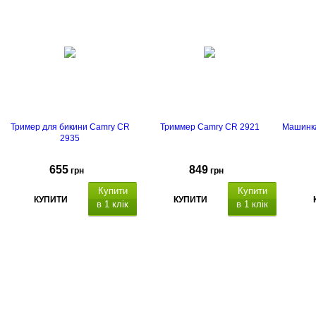
Тример для бикини Camry CR
Триммер Camry CR 2921
Машинка
2935
655
849
грн
грн
Купити
Купити
КУПИТИ
КУПИТИ
в 1 клік
в 1 клік
для бороди і волосся
Триммер, бритва, машинка для
стрижки Camry CR 2921 5 в 1
ма
180 