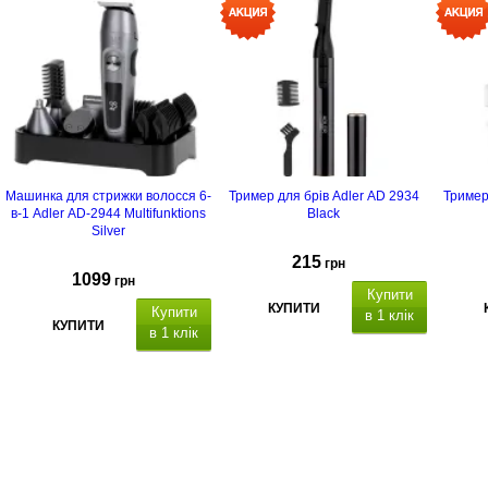
Машинка для стрижки волосся 6-
Тример для брів Adler AD 2934
Тример
в-1 Adler AD-2944 Multifunktions
Black
Silver
215
грн
1099
грн
Купити
КУПИТИ
Купити
в 1 клік
КУПИТИ
в 1 клік
алюмінієвий
Триме
корпус
корпу
3,5 мм, 
сталі, 
,
країна виробник: Польща.
3А,
кр