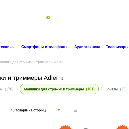
ro.technika.ua@gmail.com
Пн-Пт 10:00-18:00
техника
Смартфоны и телефоны
Аудиотехника
Телевизоры
шинки для стрижки и триммеры Adler
ки и триммеры Adler
5
(170)
(101)
(33)
ми
Машинки для стрижки и триммеры
Бритвы
48 товарів на сторінці