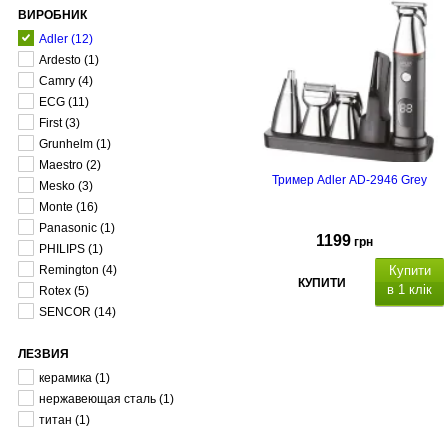
ВИРОБНИК
Adler
(12)
Ardesto
(1)
Camry
(4)
ECG
(11)
First
(3)
Grunhelm
(1)
Maestro
(2)
Тример Adler AD-2946 Grey
Mesko
(3)
Monte
(16)
Panasonic
(1)
1199
грн
PHILIPS
(1)
Remington
(4)
Купити
КУПИТИ
в 1 клік
Rotex
(5)
SENCOR
(14)
ЛЕЗВИЯ
керамика
(1)
, набір
включає: бритву, тример для носа
нержавеющая сталь
(1)
сіткову бритву, бритву для тіла і
титан
(1)
тример для волосся,