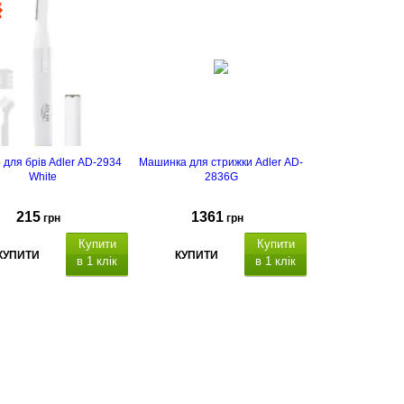
 для брів Adler AD-2934
Машинка для стрижки Adler AD-
White
2836G
215
1361
грн
грн
Купити
Купити
КУПИТИ
КУПИТИ
в 1 клік
в 1 клік
р для брів,
алюмінієвий
Потужність максимальна 100Вт
с
, регулювання довжини –
номінальна потужність 5Вт
1,5 мм, леза з нержавіючої
знімних
живлення: батарейки типу
гребенів (1,5, 3, 4,5, 6
аїна виробник: Польща.
мм)
керамічне лезо із сірим
титановим покриттям
час роботи: до 5