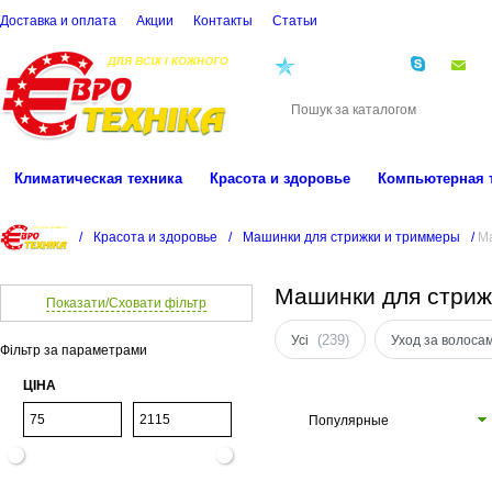
Доставка и оплата
Акции
Контакты
Cтатьи
(068)
001-00-02
eu
Климатическая техника
Красота и здоровье
Компьютерная 
/
Красота и здоровье
/
Машинки для стрижки и триммеры
/
Ма
Машинки для стриж
Показати/Сховати фільтр
(239)
Усі
Уход за волоса
Фільтр за параметрами
ЦІНА
Популярные