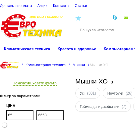
Доставка и оплата
Акции
Контакты
Cтатьи
(068)
001-00-02
eu
Климатическая техника
Красота и здоровье
Компьютерная 
/
Компьютерная техника
/
Мышки
/
Мышки XO
Мышки XO
3
Показати/Сховати фільтр
(301)
(26)
Усі
Ноутбуки
Фільтр за параметрами
ЦІНА
(7)
Геймпады и джойстики