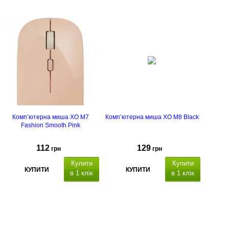
Комп’ютерна миша XO M7
Комп’ютерна миша XO M8 Black
Fashion Smooth Pink
112
129
грн
грн
Купити
Купити
КУПИТИ
КУПИТИ
в 1 клік
в 1 клік