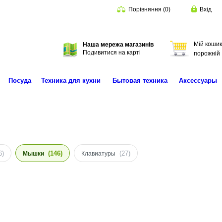
Порівняння
(
0
)
Вхід
Мій кошик
Наша мережа магазинів
Пошук
Подивитися на карті
порожній
Посуда
Техника для кухни
Бытовая техника
Аксессуары
6)
(146)
(27)
Мышки
Клавиатуры