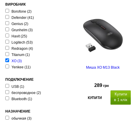
ВИРОБНИК
Borofone
(2)
Defender
(41)
Genius
(2)
Grunhelm
(3)
Havit
(25)
Logitech
(53)
Redragon
(4)
Titanum
(1)
XO
(3)
Yenkee
(11)
Миша XO M13 Black
ПОДКЛЮЧЕНИЕ
289
грн
USB
(1)
беспроводное
(2)
Купити
КУПИТИ
Bluetooth
(1)
в 1 клік
НАЗНАЧЕНИЕ
обычная
(3)