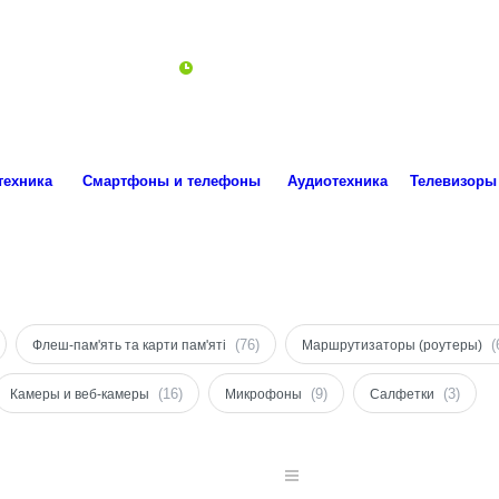
ro.technika.ua@gmail.com
Пн-Пт 10:00-18:00
техника
Смартфоны и телефоны
Аудиотехника
Телевизоры
(76)
(
Флеш-пам'ять та карти пам'яті
Маршрутизаторы (роутеры)
(16)
(9)
(3)
Камеры и веб-камеры
Микрофоны
Салфетки