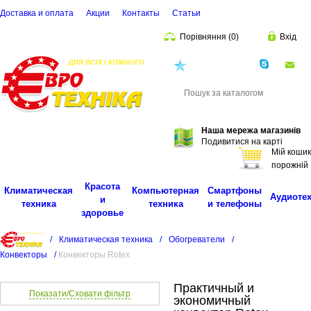
Доставка и оплата
Акции
Контакты
Cтатьи
Порівняння
(
0
)
Вхід
(068)
001-00-02
eu
Пошук
Наша мережа магазинів
Подивитися на карті
Мій кошик
порожній
Красота
Климатическая
Компьютерная
Смартфоны
Аудиоте
и
техника
техника
и телефоны
здоровье
/
Климатическая техника
/
Обогреватели
/
Конвекторы
/
Конвекторы Rotex
Практичный и
Показати/Сховати фільтр
экономичный