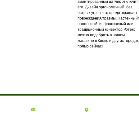
вмонтированный датчик отключит
его. Дизайн эргономичный, без
острых углов, что предотвращает
повреждения/травмы. Настенный/
напольный, инфракрасный или
традиционный конвектор Ротекс
можно подобрать в нашем
магазине в Киеве и других городах
прямо сейчас!
О компании
Доставка и оплата
Акции
Контакты
(068)
001-00-02
euro.technika.ua@gmail.com
Пн-Пт 10:00-18:00
© Интернет-магазин Євро Техника, 2006 - 2026
ФОП Гадиняк Ольга Богданівна | ІПН: 2745415600 | Офіс: м. Львів, вул.
Окружна, 33