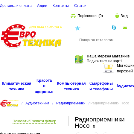
Доставка и оплата
Акции
Контакты
Cтатьи
Порівняння
(
0
)
Вхід
(068)
001-00-02
eu
Пошук
Наша мережа магазинів
Подивитися на карті
Мій кошик
порожній
Красота
Климатическая
Компьютерная
Смартфоны
и
Аудиоте
техника
техника
и телефоны
здоровье
/
Аудиотехника
/
Радиоприемники
/
Радиоприемники Hoco
Радиоприемники
Показати/Сховати фільтр
Hoco
0