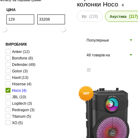
Фільтр за параметрами
колонки Hoco
4
ЦІНА
(228)
(117)
Усі
Акустика
Популярные
ВИРОБНИК
Anker
(12)
48 товарів на
Borofone
(6)
сторінці
Defender
(49)
Golon
(3)
Havit
(13)
Hisense
(4)
Hoco
(4)
JBL
(10)
Logitech
(3)
Redragon
(3)
Titanum
(5)
XO
(5)