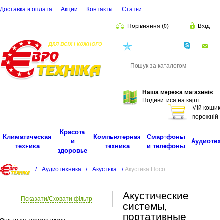
Доставка и оплата
Акции
Контакты
Cтатьи
Порівняння
(
0
)
Вхід
(068)
001-00-02
eu
Пошук
Наша мережа магазинів
Подивитися на карті
Мій кошик
порожній
Красота
Климатическая
Компьютерная
Смартфоны
и
Аудиоте
техника
техника
и телефоны
здоровье
/
Аудиотехника
/
Акустика
/
Акустика Hoco
Акустические
Показати/Сховати фільтр
системы,
портативные