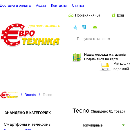
Доставка и оплата
Акции
Контакты
Cтатьи
Порівняння
(
0
)
Вхід
euro.technika.ua@
Пошук
Наша мережа магазинів
Подивитися на карті
Мій кошик
порожній
/
Brands
/
Tecno
Tecno
(Знайдено 61 товар)
ЗНАЙДЕНО В КАТЕГОРІЯХ
Смартфоны и телефоны
Популярные