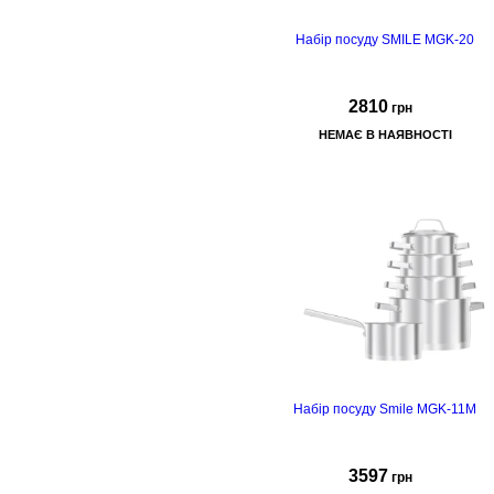
Набір посуду SMILE MGK-20
2810
грн
НЕМАЄ В НАЯВНОСТІ
виготовлений з нержавіючої
сталі 18/10
набір має глянсове
полірування,
особливістю
каструль є енергозберігаюче
капсульне дно
, яке має дев'ять
шарів.
Кришки виготовляються і
жароміцного скла
, що дає
можливість при закритій кришці
бачити весь процес приготування
Набір посуду Smile MGK-11M
3597
грн