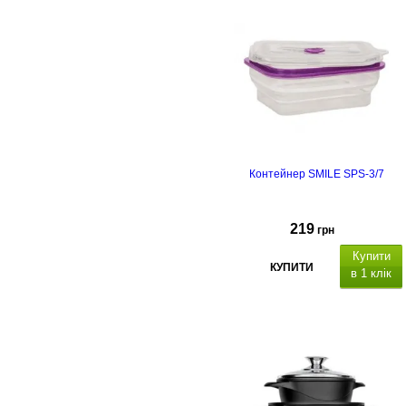
покриті антипригарним
покриттям
з нековзним покриттям sof
touch
Контейнер SMILE SPS-3/7
219
грн
Купити
КУПИТИ
в 1 клік
страна-
производитель: Польша