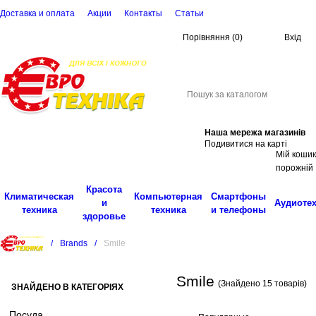
Доставка и оплата
Акции
Контакты
Cтатьи
Порівняння
(
0
)
Вхід
(068)
001-00-02
eu
Пошук
Наша мережа магазинів
Подивитися на карті
Мій кошик
порожній
Красота
Климатическая
Компьютерная
Смартфоны
и
Аудиоте
техника
техника
и телефоны
здоровье
/
Brands
/
Smile
Smile
(Знайдено 15 товарів)
ЗНАЙДЕНО В КАТЕГОРІЯХ
Посуда