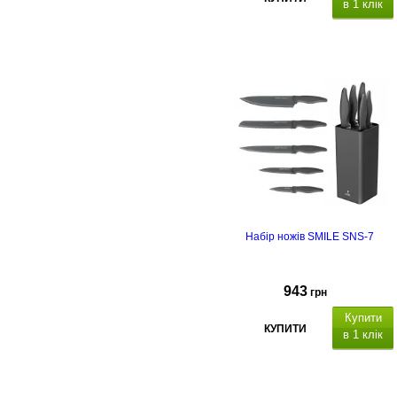
в 1 клік
покриті антипригарним
покриттям
з нековзним покриттям sof
touch
Набір ножів SMILE SNS-7
943
грн
Купити
КУПИТИ
в 1 клік