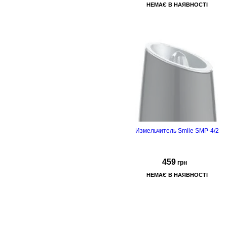
НЕМАЄ В НАЯВНОСТІ
нержавіючої
сталі
багатошарове товсте
дно, рівномірно розсіює тепло
Матеріал
кришки:
жароміцне скло
Измельчитель Smile SMP-4/2
Країна виробник Польща
459
грн
НЕМАЄ В НАЯВНОСТІ