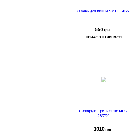
Камень для пиццы SMILE SKP-1
550
грн
НЕМАЄ В НАЯВНОСТІ
но
для нарезки пиццы в
комплекте,
страна-
производитель: Польша
Сковорідка-гриль Smile MPG-
28/7/01
1010
грн