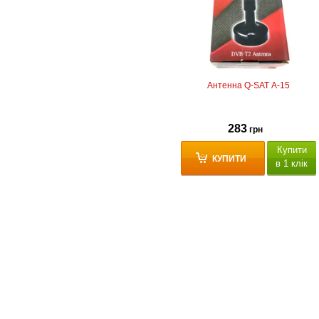
Антенна Q-SAT A-15
283
грн
Купити
КУПИТИ
в 1 клік
частотний діапазон 470-862
МГц
довжина кабелю