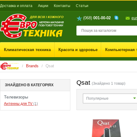
Доставка и оплата
Акции
Контакты
Cтатьи
(068)
001-00-02
eu
Климатическая техника
Красота и здоровье
Компьютерная 
Brands
Qsat
/
/
Qsat
(Знайдено 1 товар)
ЗНАЙДЕНО В КАТЕГОРІЯХ
Телевизоры
Популярные
Антенны для TV
(1)