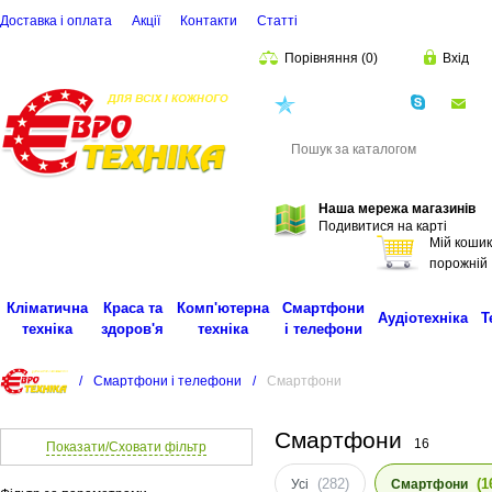
Доставка і оплата
Акції
Контакти
Статті
Порівняння
(
0
)
Вхід
(068)
001-00-02
eu
Пошук
Наша мережа магазинів
Подивитися на карті
Мій кошик
порожній
Кліматична
Краса та
Комп'ютерна
Смартфони
Аудіотехніка
Т
техніка
здоров'я
техніка
і телефони
/
Смартфони і телефони
/
Смартфони
Смартфони
16
Показати/Сховати фільтр
(282)
(1
Усі
Смартфони