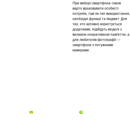
При виборі смартфона також
варто враховувати особисті
потреби, такі як тип використання,
необхідні функції та бюджет. Для
тих, хто активно користується
додатками, підійдуть моделі з
великою оперативною пам'яттю, а
для любителів фотографії —
смартфони з потужними
камерами.
Про компанію
Доставка і оплата
Акції
Контакти
(068)
001-00-02
euro.technika.ua@gmail.com
Пн-Пт 10:00-18:00
© Інтернет-магазин Євро Техніка, 2006 - 2026