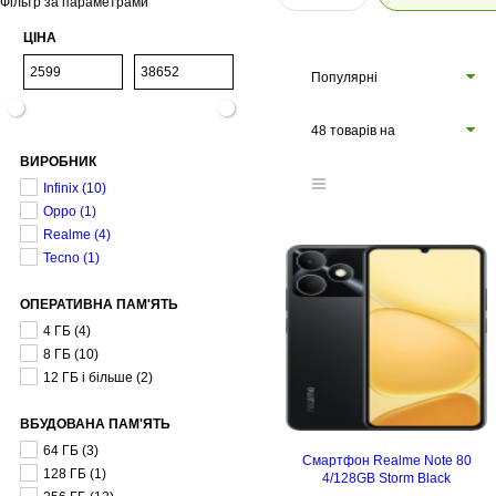
Фільтр за параметрами
ЦІНА
Популярні
48 товарів на
ВИРОБНИК
сторінці
Infinix
(10)
Oppo
(1)
Realme
(4)
Tecno
(1)
ОПЕРАТИВНА ПАМ'ЯТЬ
4 ГБ
(4)
8 ГБ
(10)
12 ГБ і більше
(2)
ВБУДОВАНА ПАМ'ЯТЬ
64 ГБ
(3)
Смартфон Realme Note 80
128 ГБ
(1)
4/128GB Storm Black