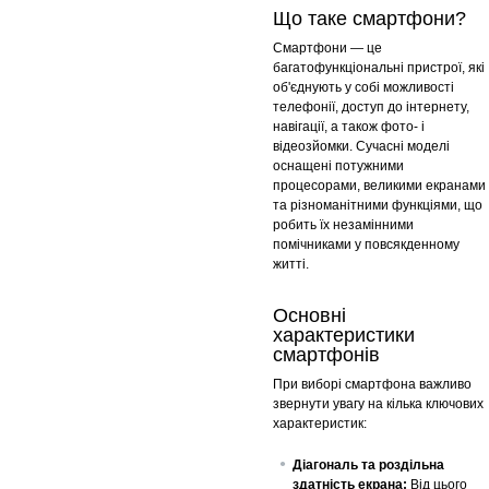
Що таке смартфони?
Смартфони — це
багатофункціональні пристрої, які
об'єднують у собі можливості
телефонії, доступ до інтернету,
навігації, а також фото- і
відеозйомки. Сучасні моделі
оснащені потужними
процесорами, великими екранами
та різноманітними функціями, що
робить їх незамінними
помічниками у повсякденному
житті.
Основні
характеристики
смартфонів
При виборі смартфона важливо
звернути увагу на кілька ключових
характеристик:
Діагональ та роздільна
здатність екрана:
Від цього