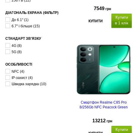
256 ГБ
(12)
7549
грн
ДІАГОНАЛЬ ЕКРАНА (ФІЛЬТР)
Купити
До 6.1"
(1)
КУПИТИ
в 1 клік
6.7" і більше
(15)
СТАНДАРТ ЗВ'ЯЗКУ
4G
(8)
5G
(8)
ОСОБЛИВОСТІ
NFC
(4)
IP-захист
(4)
Швидка зарядка
(10)
Смартфон Realme C85 Pro
8/256Gb NFC Peacock Green
13212
грн
Купити