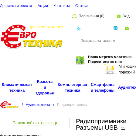
Доставка и оплата
Акции
Контакты
Cтатьи
Порівняння
(
0
)
Вхід
(068)
001-00-02
eu
Пошук
Наша мережа магазинів
Подивитися на карті
Мій кошик
порожній
Красота
Климатическая
Компьютерная
Смартфоны
и
Аудиоте
техника
техника
и телефоны
здоровье
/
Аудиотехника
/
Радиоприемники
Радиоприемники
Показати/Сховати фільтр
Разъемы USB
11