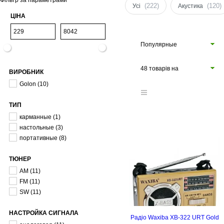
Фільтр за параметрами
(222)
(120)
Усі
Акустика
ЦІНА
Популярные
48 товарів на
ВИРОБНИК
сторінці
Golon
(10)
ТИП
карманные
(1)
настольные
(3)
портативные
(8)
ТЮНЕР
AM
(11)
FM
(11)
SW
(11)
НАСТРОЙКА СИГНАЛА
Радіо Waxiba XB-322 URT Gold