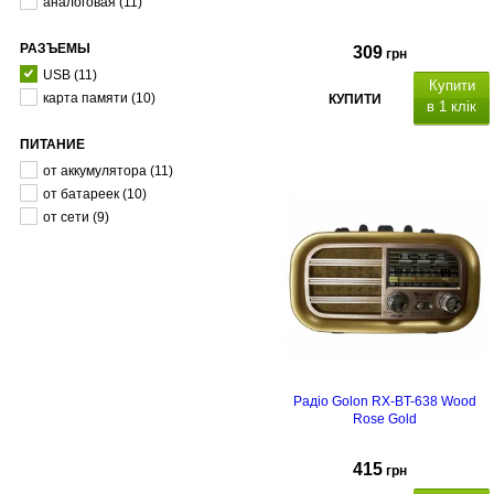
аналоговая
(11)
РАЗЪЕМЫ
309
грн
USB
(11)
Купити
карта памяти
(10)
КУПИТИ
в 1 клік
ПИТАНИЕ
AM/FM/SW приймач, живлення ві
акумулятора , ручка для
от аккумулятора
(11)
транспортування, LED -
от батареек
(10)
ліхтар, роз'єми: USB, SD, microSD
от сети
(9)
Радіо Golon RX-BT-638 Wood
Rose Gold
415
грн