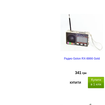
LED фонарик,
солнечной батареи
Радио Golon RX-8866 Gold
341
грн
Купити
КУПИТИ
в 1 клік
USB