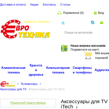
Доставка и оплата
Акции
Контакты
Cтатьи
Порівняння
(
0
)
Вхід
(068)
001-00-02
eu
Пошук
Наша мережа магазинів
Подивитися на карті
Мій кошик
порожній
Красота
Климатическая
Компьютерная
Смартфоны
и
Аудиоте
техника
техника
и телефоны
здоровье
/
Телевизоры
/
Аксессуары для TV
/
Аксессуары для TV iTech
Аксессуары для TV
Показати/Сховати фільтр
iTech
2