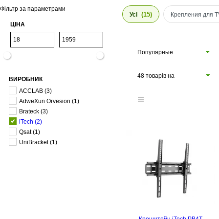
Фільтр за параметрами
(15)
Усі
Крепления для T
ЦІНА
Популярные
48 товарів на
ВИРОБНИК
сторінці
ACCLAB
(3)
AdweXun Orvesion
(1)
Brateck
(3)
iTech
(2)
Qsat
(1)
UniBracket
(1)