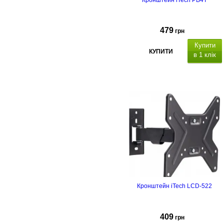
Кронштейн iTech PB4T
479
грн
Купити
КУПИТИ
в 1 клік
Кронштейн iTech LCD-522
409
грн