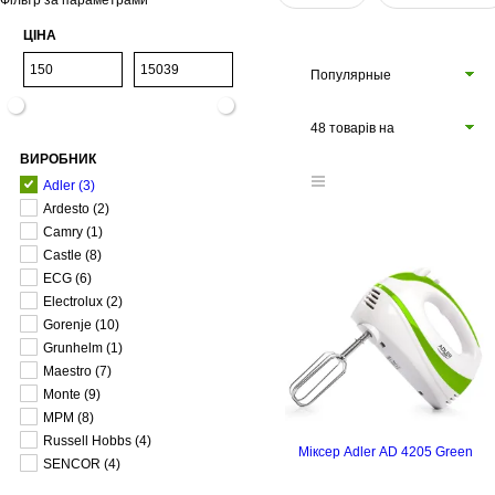
Фільтр за параметрами
ЦІНА
Популярные
48 товарів на
ВИРОБНИК
сторінці
Adler
(3)
Ardesto
(2)
Camry
(1)
Castle
(8)
ECG
(6)
Electrolux
(2)
Gorenje
(10)
Grunhelm
(1)
Maestro
(7)
Monte
(9)
MPM
(8)
Russell Hobbs
(4)
Міксер Adler AD 4205 Green
SENCOR
(4)