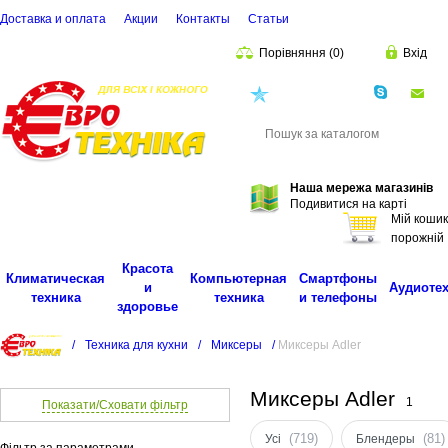
Доставка и оплата
Акции
Контакты
Cтатьи
Порівняння
(
0
)
Вхід
(068)
001-00-02
eu
Пошук
Наша мережа магазинів
Подивитися на карті
Мій кошик
порожній
Красота
Климатическая
Компьютерная
Смартфоны
и
Аудиоте
техника
техника
и телефоны
здоровье
/
Техника для кухни
/
Миксеры
/
Миксеры Adler
Миксеры Adler
1
Показати/Сховати фільтр
(719)
(81)
Усі
Блендеры