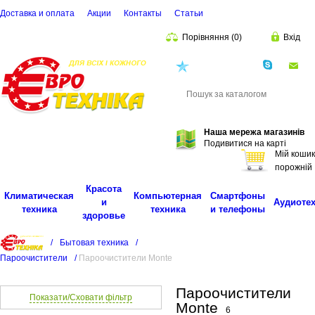
Доставка и оплата
Акции
Контакты
Cтатьи
Порівняння
(
0
)
Вхід
(068)
001-00-02
eu
Пошук
Наша мережа магазинів
Подивитися на карті
Мій кошик
порожній
Красота
Климатическая
Компьютерная
Смартфоны
и
Аудиоте
техника
техника
и телефоны
здоровье
/
Бытовая техника
/
Пароочистители
/
Пароочистители Monte
Пароочистители
Показати/Сховати фільтр
Monte
6