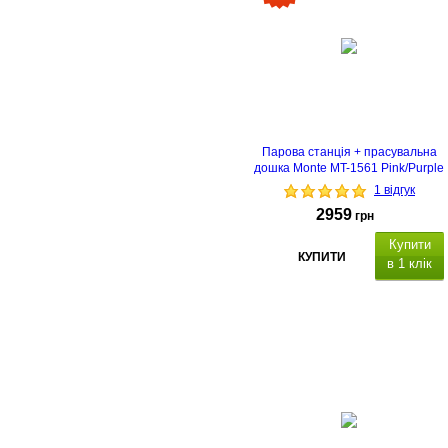
Парова станція + прасувальна
дошка Monte MT-1561 Pink/Purple
1 відгук
2959
грн
Купити
КУПИТИ
в 1 клік