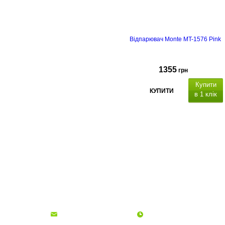
Відпарювач Monte MT-1576 Pink
1355
грн
Купити
КУПИТИ
в 1 клік
О компании
Доставка и оплата
Акции
Контакты
(068)
001-00-02
euro.technika.ua@gmail.com
Пн-Пт 10:00-18:00