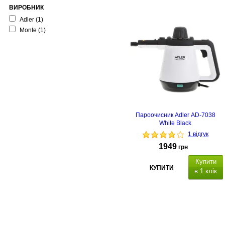
ВИРОБНИК
Adler
(1)
Monte
(1)
Пароочисник Adler AD-7038
White Black
1 відгук
1949
грн
Купити
КУПИТИ
в 1 клік