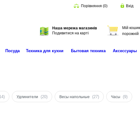
Порівняння
(
0
)
Вхід
Мій кошик
Наша мережа магазинів
Пошук
Подивитися на карті
порожній
Посуда
Техника для кухни
Бытовая техника
Аксессуары
14)
(20)
(27)
(9)
Удлинители
Весы напольные
Часы