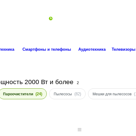
ro.technika.ua@gmail.com
Пн-Пт 10:00-18:00
техника
Смартфоны и телефоны
Аудиотехника
Телевизоры
щность 2000 Вт и более
2
(24)
(82)
(
Пароочистители
Пылесосы
Мешки для пылесосов