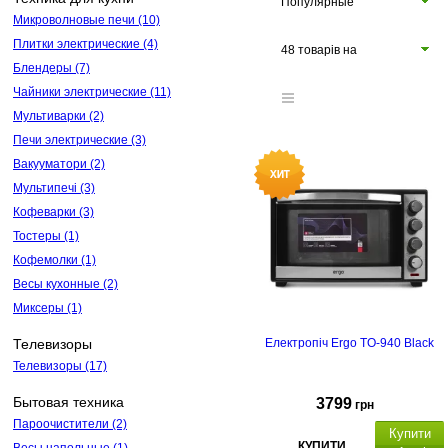
Популярные
Микроволновые печи
(10)
Плитки электрические
(4)
48 товарів на
Блендеры
(7)
сторінці
Чайники электрические
(11)
Мультиварки
(2)
Печи электрические
(3)
Вакууматори
(2)
Мультипечі
(3)
Кофеварки
(3)
Тостеры
(1)
Кофемолки
(1)
Весы кухонные
(2)
Миксеры
(1)
Телевизоры
Електропіч Ergo TO-940 Black
Телевизоры
(17)
Бытовая техника
3799
грн
Пароочистители
(2)
Купити
КУПИТИ