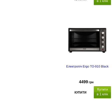
в 1 клік
Електропіч Ergo TO-910 Black
4499
грн
Купити
КУПИТИ
в 1 клік