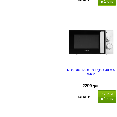
в 1 клік
Мікрохвильова піч Ergo Y-40 MW
White
2299
грн
Купити
КУПИТИ
в 1 клік