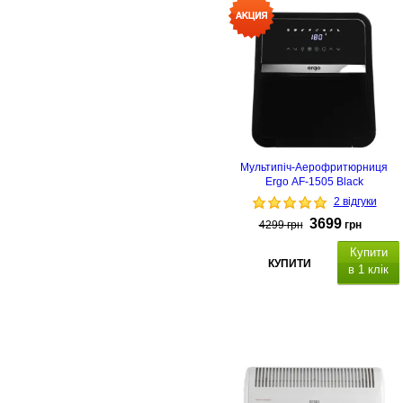
Мультипіч-Аерофритюрниця
Ergo AF-1505 Black
2 відгуки
3699
4299
грн
грн
Купити
КУПИТИ
в 1 клік
LED
дисплей,
ємність миски 12 л, 8
програм приготування