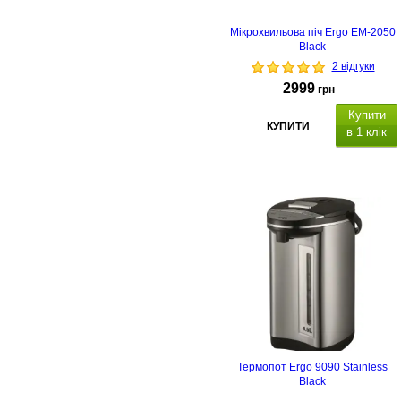
Мікрохвильова піч Ergo EM-2050
Black
2 відгуки
2999
грн
Купити
КУПИТИ
в 1 клік
Термопот Ergo 9090 Stainless
Black