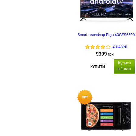
Smart телевізор Ergo 43GFS6500
2 відгуки
9399
грн
Купити
КУПИТИ
в 1 клік
з підтримкою Smart TV
функці
керування
голосом та
смартфоном
USB
DV
/T2 тюнер.
Енергетична етикетка