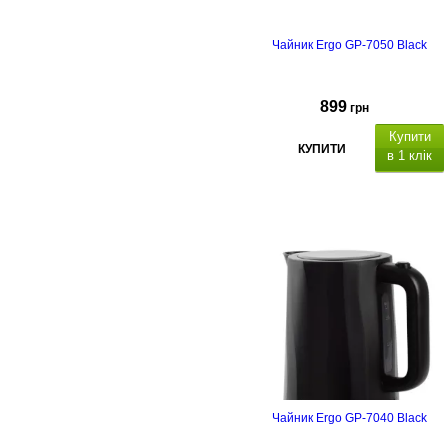
Гарантійний термін 3
Чайник Ergo GP-7050 Black
роки.
Енергетична етикетка
899
грн
Купити
КУПИТИ
в 1 клік
п
одвійн
стінки, в
нутрішня ємність із
нержавіючої сталі
Чайник Ergo GP-7040 Black