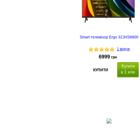
Smart телевізор Ergo 32JHS6800
1 відгук
6999
грн
Купити
КУПИТИ
в 1 клік
з підтримко
Smart TV
USB, LAN,
HDMI, Роз'єм
3,5 мм,
CI. Настінне кріплення
VESA: