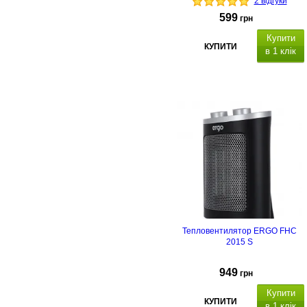
2 відгуки
599
грн
Купити
КУПИТИ
в 1 клік
Тепловентилятор ERGO FHC
2015 S
949
грн
Купити
КУПИТИ
в 1 клік