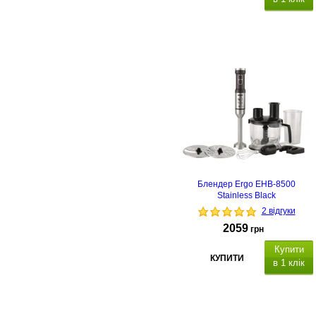
гарантія 24
місяці.
Блендер Ergo EHB-8500
Stainless Black
2 відгуки
2059
грн
Купити
КУПИТИ
в 1 клік