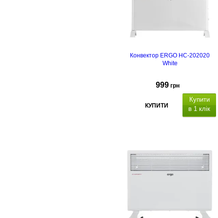
Гарантійний термін 24
місяці
Конвектор ERGO HC-202020
White
999
грн
Купити
КУПИТИ
в 1 клік
Термін гарантії - 2 рок