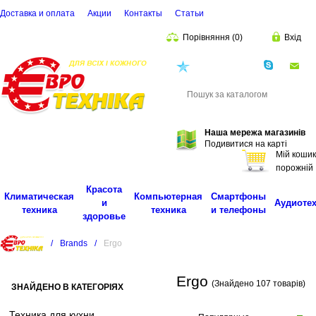
Доставка и оплата
Акции
Контакты
Cтатьи
Порівняння
(
0
)
Вхід
(068)
001-00-02
eu
Пошук
Наша мережа магазинів
Подивитися на карті
Мій кошик
порожній
Красота
Климатическая
Компьютерная
Смартфоны
и
Аудиоте
техника
техника
и телефоны
здоровье
/
Brands
/
Ergo
Ergo
(Знайдено 107 товарів)
ЗНАЙДЕНО В КАТЕГОРІЯХ
Техника для кухни