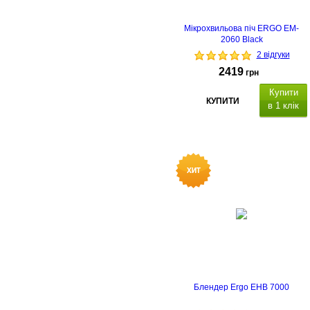
Мікрохвильова піч ERGO EM-
2060 Black
2 відгуки
2419
грн
Купити
КУПИТИ
в 1 клік
Блендер Ergo EHB 7000