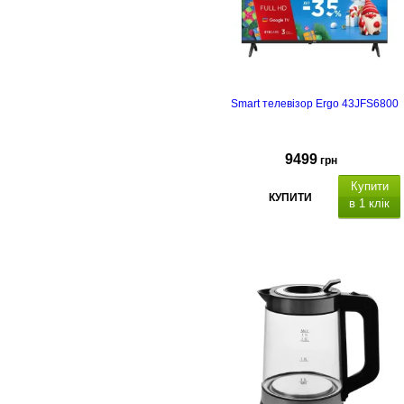
Smart телевізор Ergo 43JFS6800
9499
грн
Купити
КУПИТИ
в 1 клік
з
підтримкою Smart TV
. Роз'єми: