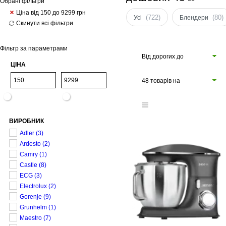
Обрані фільтри
Ціна від 150 до 9299
грн
(722)
(80)
Усі
Блендери
Скинути всі фільтри
Фільтр за параметрами
Від дорогих до
ЦІНА
дешевих
48 товарів на
сторінці
ВИРОБНИК
Adler
(3)
Ardesto
(2)
Camry
(1)
Castle
(8)
ECG
(3)
Electrolux
(2)
Gorenje
(9)
Grunhelm
(1)
Maestro
(7)