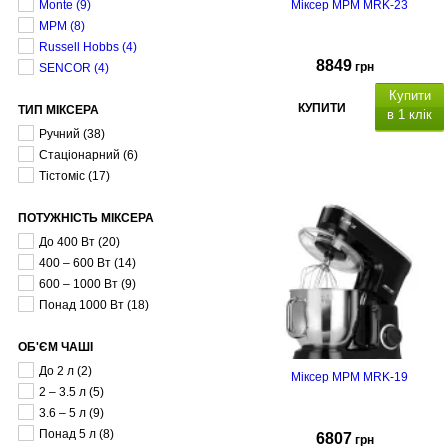
Monte
(9)
Міксер MPM MRK-23
MPM
(8)
Russell Hobbs
(4)
8849
грн
SENCOR
(4)
Купити
КУПИТИ
ТИП МІКСЕРА
в 1 клік
Ручний
(38)
Стаціонарний
(6)
Тістоміс
(17)
ПОТУЖНІСТЬ МІКСЕРА
До 400 Вт
(20)
400 – 600 Вт
(14)
600 – 1000 Вт
(9)
Понад 1000 Вт
(18)
ОБ'ЄМ ЧАШІ
До 2 л
(2)
Міксер MPM MRK-19
2 – 3.5 л
(5)
3.6 – 5 л
(9)
Понад 5 л
(8)
6807
грн