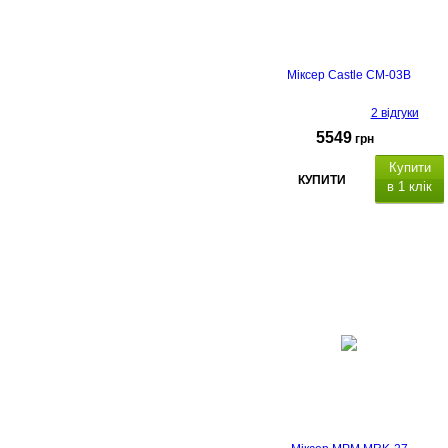
Міксер Castle CM-03B
2 відгуки
5549
грн
Купити
КУПИТИ
в 1 клік