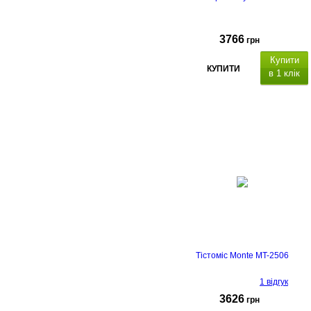
3766
грн
Купити
КУПИТИ
в 1 клік
Тістоміс Monte MT-2506
1 відгук
3626
грн