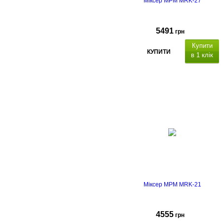
Міксер MPM MRK-27
5491
грн
Купити
КУПИТИ
в 1 клік
Міксер MPM MRK-21
4555
грн