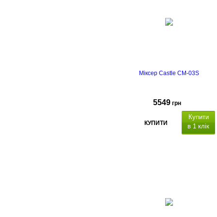
Міксер Castle CM-03S
5549
грн
Купити
КУПИТИ
в 1 клік