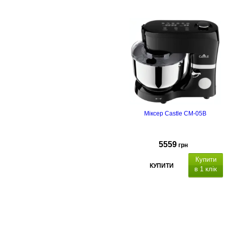
Міксер Castle CM-05B
5559
грн
Купити
КУПИТИ
в 1 клік