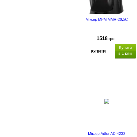
Міксер MPM MMR-20Z/C
1518
грн
Купити
КУПИТИ
в 1 клік
Міксер Adler AD-4232