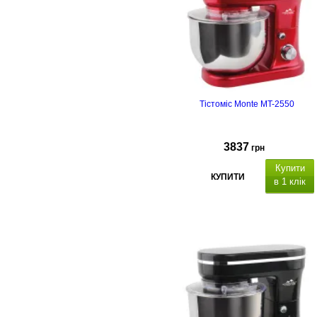
Тістоміс Monte MT-2550
3837
грн
Купити
КУПИТИ
в 1 клік