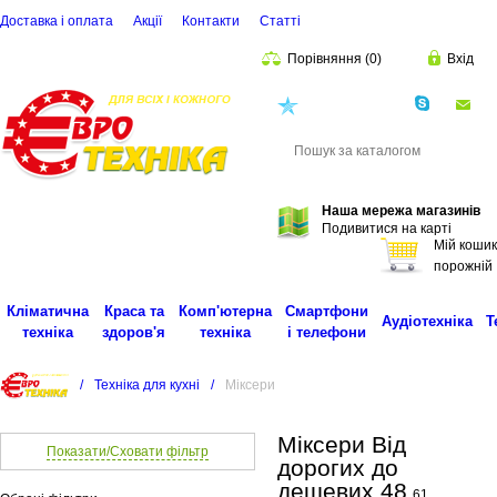
Доставка і оплата
Акції
Контакти
Статті
Порівняння
(
0
)
Вхід
(068)
001-00-02
eu
Пошук
Наша мережа магазинів
Подивитися на карті
Мій кошик
порожній
Кліматична
Краса та
Комп'ютерна
Смартфони
Аудіотехніка
Т
техніка
здоров'я
техніка
і телефони
/
Техніка для кухні
/
Міксери
Міксери Від
Показати/Сховати фільтр
дорогих до
дешевих 48
61