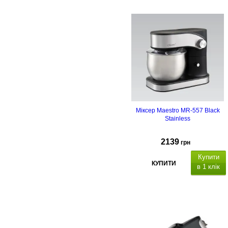
Міксер Maestro MR-557 Black
Stainless
2139
грн
Купити
КУПИТИ
в 1 клік
насадка гак,
насадка вінчик – 2 шт, чаша з
нержавіючої сталі об’ємом