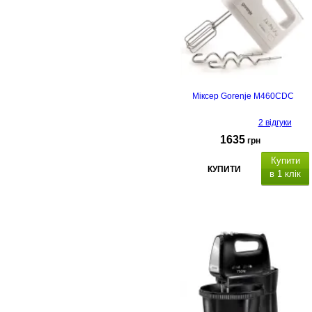
Міксер Gorenje M460CDC
2 відгуки
1635
грн
Купити
КУПИТИ
в 1 клік