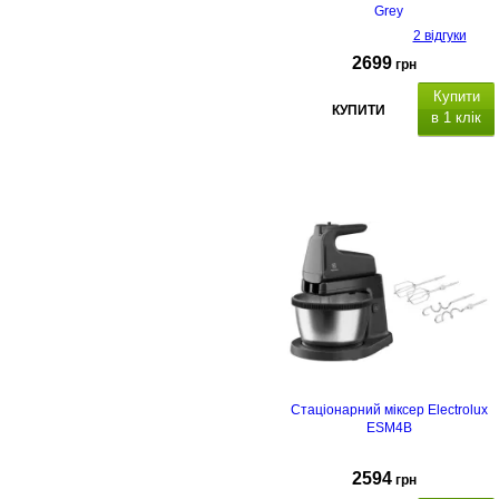
Grey
2 відгуки
2699
грн
Купити
КУПИТИ
в 1 клік
насадка гак,
насадка вінчик – 2 шт, металева
чаша ємність 4.5л
Стаціонарний міксер Electrolux
ESM4B
2594
грн