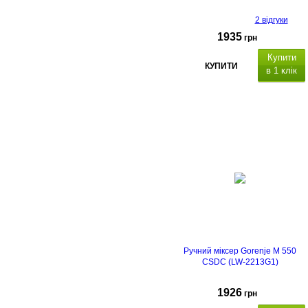
2 відгуки
1935
грн
Купити
КУПИТИ
в 1 клік
Ручний міксер Gorenje M 550
CSDC (LW-2213G1)
1926
грн