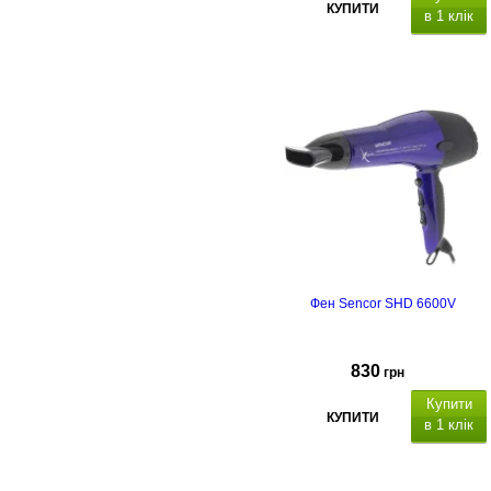
КУПИТИ
в 1 клік
Фен Sencor SHD 6600V
830
грн
Купити
КУПИТИ
в 1 клік