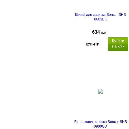
Щипці для завивки Sencor SHS
8603BK
634
грн
Купити
КУПИТИ
в 1 клік
Випрямляч волосся Sencor SHS
0900GD