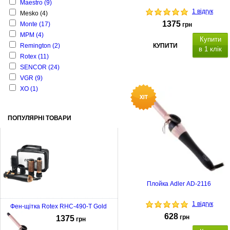
Maestro
(9)
1 відгук
Mesko
(4)
1375
Monte
(17)
грн
MPM
(4)
Купити
Remington
(2)
КУПИТИ
в 1 клік
Rotex
(11)
SENCOR
(24)
3
температурні режими/ 2
VGR
(9)
швидкості,
4 насадки, гребінець,
XO
(1)
щітка з обертанням 50 мм, щітка
38 мм, насадка-концентратор,
захист від перегріву
ПОПУЛЯРНІ ТОВАРИ
Плойка Adler AD-2116
1 відгук
Фен-щітка Rotex RHC-490-T Gold
628
грн
1375
грн