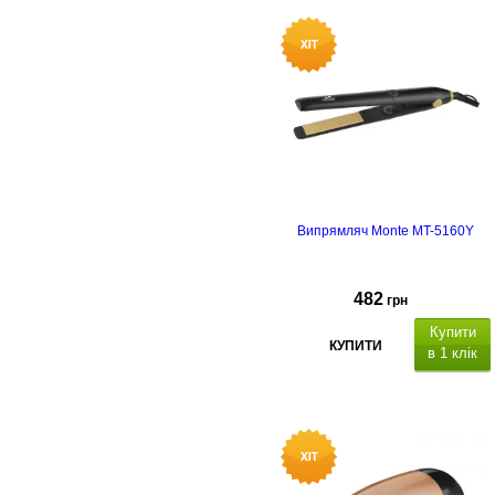
насадок: 2 діаметром 40мм+50мм
кількість режимів потужності: 2,
кількість режимів температури:
2,
функція Cool Shot
.
Випрямляч Monte MT-5160Y
482
грн
Купити
КУПИТИ
в 1 клік