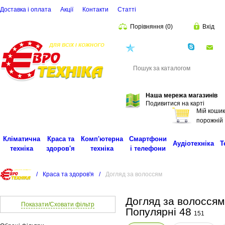
Доставка і оплата
Акції
Контакти
Статті
Порівняння
(
0
)
Вхід
(068)
001-00-02
eu
Пошук
Наша мережа магазинів
Подивитися на карті
Мій кошик
порожній
Кліматична
Краса та
Комп'ютерна
Смартфони
Аудіотехніка
Т
техніка
здоров'я
техніка
і телефони
/
Краса та здоров'я
/
Догляд за волоссям
Догляд за волоссям
Показати/Сховати фільтр
Популярні 48
151