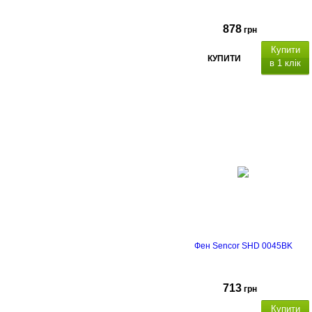
878
грн
Купити
КУПИТИ
в 1 клік
Фен Sencor SHD 0045BK
713
грн
Купити