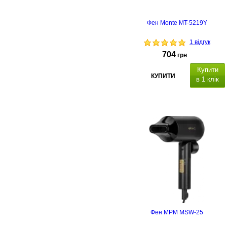
Фен Monte MT-5219Y
1 відгук
704
грн
Купити
КУПИТИ
в 1 клік
Фен MPM MSW-25