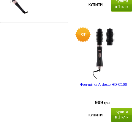
Купити
КУПИТИ
в 1 клік
Плойка Adler AD-2116
628
грн
Фен-щітка Ardesto HD-C100
909
грн
Купити
КУПИТИ
в 1 клік
Потужність:
1000W, кількість