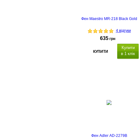
Фен Maestro MR-218 Black Gold
4 відгуки
635
грн
Купити
КУПИТИ
в 1 клік
00 Вт
Особливість:
двигун
HTDC
(
High Torque DC постійног
струму з високим крутним
моментом). Гарантійний термін 1
місяців.
Фен Adler AD-2279B