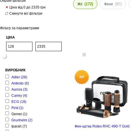
Обрані фільтри
(172)
(87)
Усі
Фени
Ціна від 0 до 2335
грн
Скинути всі фільтри
Фільтр за параметрами
ЦІНА
ВИРОБНИК
Adler
(28)
Ardesto
(6)
Aurora
(3)
Camry
(4)
ECG
(18)
First
(1)
Gemei
(1)
Grunhelm
(2)
Iparah
(7)
Фен-щітка Rotex RHC-490-T Gold