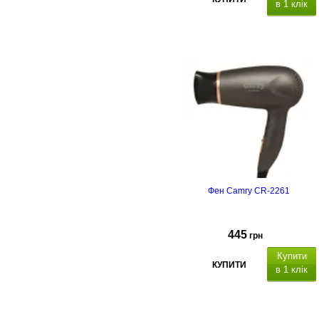
в 1 клік
Фен Camry CR-2261
445
грн
Купити
КУПИТИ
в 1 клік