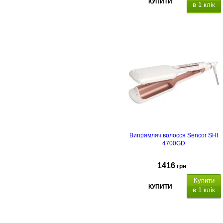
КУПИТИ
в 1 клік
Випрямляч волосся Sencor SHI
4700GD
1416
грн
Купити
КУПИТИ
в 1 клік