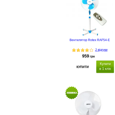
Вентилятор Rotex RAF54-E
2 відгуки
959
грн
Купити
КУПИТИ
в 1 клік
пульт