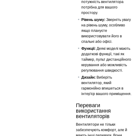
потужність вентилятора
потрібна для вашого
простору.
Рівень шуму:
Зверніть увагу
на рівень шуму, особливо
якщо плануєте
використовувати його в
спальні або офісі.
Функції:
Деякі моделі мають
додаткові функції, такі як
таймер, пульт дистанційного
керування або можливість
регулювання швидкості.
Дизайн:
Виберіть
вентилятор, який
гармонійно впишеться в
інтер'єр вашого приміщення.
Переваги
використання
вентиляторів
Вентилятори не тільки
забезпечують комфорт, але й
мають інші переваги. Вони