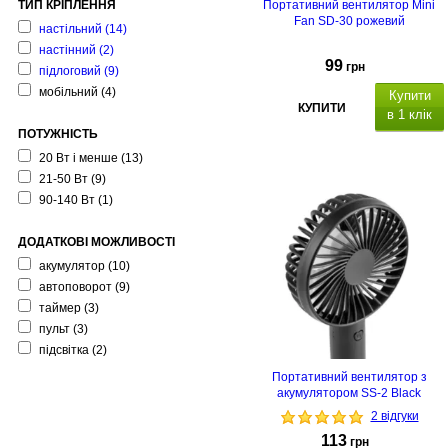
ТИП КРІПЛЕННЯ
Портативний вентилятор Mini
Fan SD-30 рожевий
настільний
(14)
настінний
(2)
99
грн
підлоговий
(9)
мобільний
(4)
Купити
КУПИТИ
в 1 клік
ПОТУЖНІСТЬ
20 Вт і менше
(13)
21-50 Вт
(9)
90-140 Вт
(1)
ДОДАТКОВІ МОЖЛИВОСТІ
акумулятор
(10)
автоповорот
(9)
таймер
(3)
пульт
(3)
підсвітка
(2)
Портативний вентилятор з
акумулятором SS-2 Black
2 відгуки
113
грн