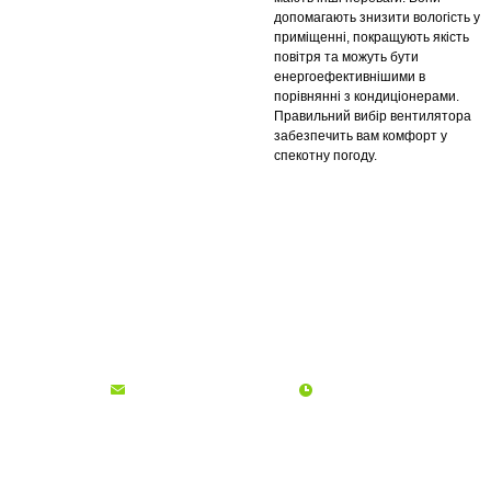
допомагають знизити вологість у
приміщенні, покращують якість
повітря та можуть бути
енергоефективнішими в
порівнянні з кондиціонерами.
Правильний вибір вентилятора
забезпечить вам комфорт у
спекотну погоду.
Про компанію
Доставка і оплата
Акції
Контакти
(068)
001-00-02
euro.technika.ua@gmail.com
Пн-Пт 10:00-18:00
© Інтернет-магазин Євро Техніка, 2006 - 2026
ФОП Гадиняк Ольга Богданівна | ІПН: 2745415600 | Офіс: м. Львів, вул.
Окружна, 33