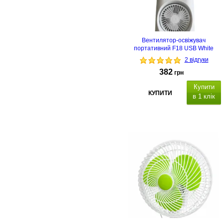
Вентилятор-освіжувач
портативний F18 USB White
2 відгуки
382
грн
Купити
КУПИТИ
в 1 клік