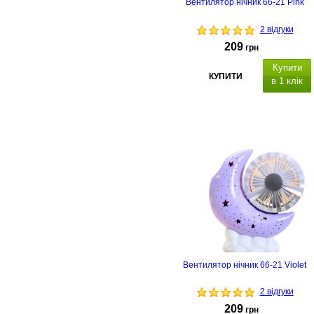
Вентилятор нічник 66-21 Pink
2 відгуки
209
грн
Купити
КУПИТИ
в 1 клік
Тип: настільний, потужність 2 Вт,
живлення від акумулятора,
діаметр: 90 мм, т
ри налаштуванн
швидкості,
регульований нахил і
кут обертання, ч
ас заряджання: 3
4 години
,
функція нічника.
Вентилятор нічник 66-21 Violet
2 відгуки
209
грн