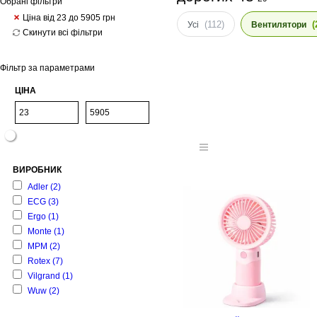
Обрані фільтри
Ціна від 23 до 5905
грн
(112)
(
Усі
Вентилятори
Скинути всі фільтри
Фільтр за параметрами
ЦІНА
ВИРОБНИК
Adler
(2)
ECG
(3)
Ergo
(1)
Monte
(1)
MPM
(2)
Rotex
(7)
Vilgrand
(1)
Wuw
(2)