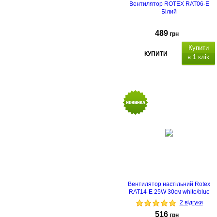
Вентилятор ROTEX RAT06-E
Білий
489
грн
Купити
КУПИТИ
в 1 клік
Вентилятор настільний Rotex
RAT14-E 25W 30см white/blue
2 відгуки
516
грн