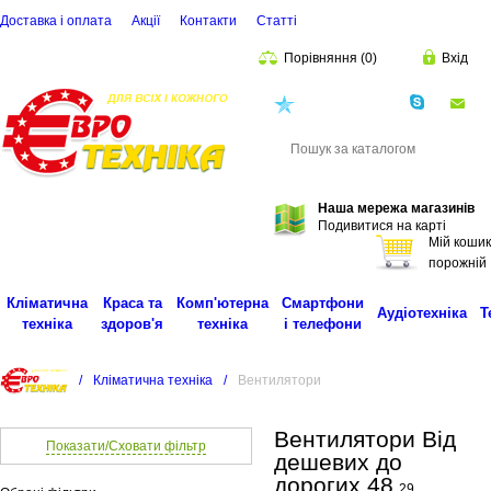
Доставка і оплата
Акції
Контакти
Статті
Порівняння
(
0
)
Вхід
(068)
001-00-02
eu
Пошук
Наша мережа магазинів
Подивитися на карті
Мій кошик
порожній
Кліматична
Краса та
Комп'ютерна
Смартфони
Аудіотехніка
Т
техніка
здоров'я
техніка
і телефони
/
Кліматична техніка
/
Вентилятори
Вентилятори Від
Показати/Сховати фільтр
дешевих до
дорогих 48
29