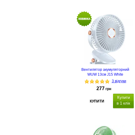
Вентилятор акумуляторний
WUW 13см J15 White
3 відгуки
277
грн
Купити
КУПИТИ
в 1 клік