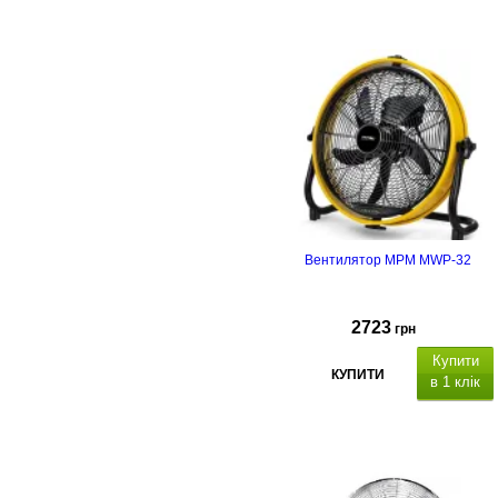
Вентилятор MPM MWP-32
2723
грн
Купити
КУПИТИ
в 1 клік