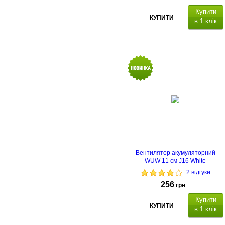
Купити
КУПИТИ
в 1 клік
Тип: настільний, потужність 2 Вт,
живлення від акумулятора,
діаметр: 90 мм, т
ри налаштуванн
швидкості,
регульований нахил і
кут обертання, ч
ас заряджання: 3
4 години
,
функція нічника.
Вентилятор акумуляторний
WUW 11 см J16 White
2 відгуки
256
грн
Купити
КУПИТИ
в 1 клік