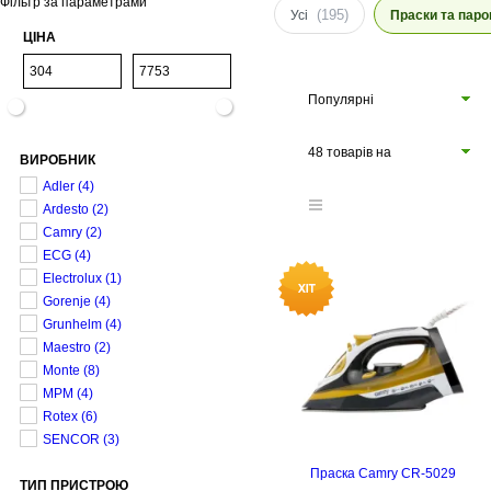
Фільтр за параметрами
(195)
Усі
Праски та паро
ЦІНА
Популярні
48 товарів на
ВИРОБНИК
сторінці
Adler
(4)
Ardesto
(2)
Camry
(2)
ECG
(4)
Electrolux
(1)
Gorenje
(4)
Grunhelm
(4)
Maestro
(2)
Monte
(8)
MPM
(4)
Rotex
(6)
SENCOR
(3)
Праска Camry CR-5029
ТИП ПРИСТРОЮ