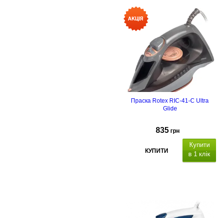
Системи захисту: крапля
стоп, самоочищення від накипу,
автовимкнення.
Праска Rotex RIC-41-C Ultra
Glide
835
грн
Купити
КУПИТИ
в 1 клік