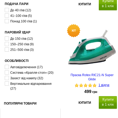
Купити
ПОДАЧА ПАРИ
КУПИТИ
в 1 клік
До 40 г/хв
(12)
41–100 г/хв
(5)
Понад 100 г/хв
(1)
ПАРОВИЙ УДАР
До 150 г/хв
(12)
150–250 г/хв
(9)
251–500 г/хв
(3)
ОСОБЛИВОСТІ
Автовідключення
(17)
Система «Крапля-стоп»
(20)
Праска Rotex RIC21-N Super
Захист від накипу
(32)
Glide
Вертикальне відпарювання
1 відгук
(27)
499
грн
Купити
КУПИТИ
ПОПУЛЯРНІ ТОВАРИ
в 1 клік