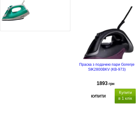
Праска Rotex RIC21-N Super Glide
499
грн
Праска з подачею пари Gorenje
SIK2800BKV (KB-973)
1893
грн
Купити
КУПИТИ
в 1 клік