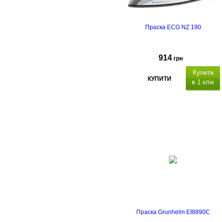
Праска ECG NZ 190
914
грн
Купити
КУПИТИ
в 1 клік
термін гарантії - 2 роки
Праска Grunhelm EI8890C