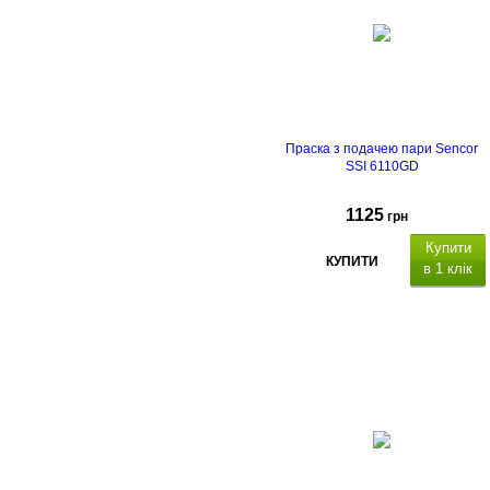
Праска з подачею пари Sencor
SSI 6110GD
1125
грн
Купити
КУПИТИ
в 1 клік