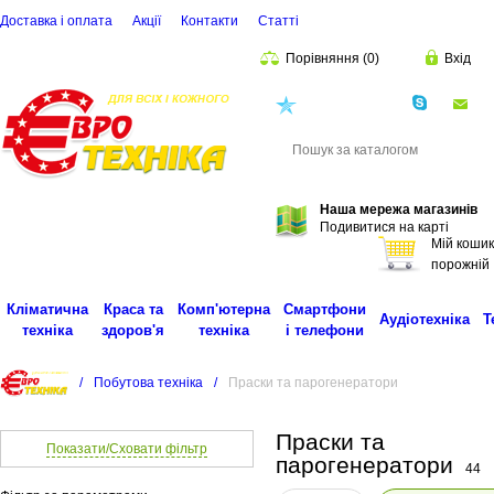
Доставка і оплата
Акції
Контакти
Статті
Порівняння
(
0
)
Вхід
(068)
001-00-02
eu
Пошук
Наша мережа магазинів
Подивитися на карті
Мій кошик
порожній
Кліматична
Краса та
Комп'ютерна
Смартфони
Аудіотехніка
Т
техніка
здоров'я
техніка
і телефони
/
Побутова техніка
/
Праски та парогенератори
Праски та
Показати/Сховати фільтр
парогенератори
44