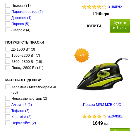
Праска
(31)
2 відгуки
Парогенератор
(2)
1165
грн
Дорожня
(1)
Купити
Парова
(5)
КУПИТИ
в 1 клік
З парою
(4)
ПОТУЖНІСТЬ ПРАСКИ
До 1500 Вт
(3)
1500–2200 Вт
(7)
2300–2800 Вт
(16)
Понад 2800 Вт
(11)
МАТЕРІАЛ ПІДОШВИ
Кераміка / Металокераміка
(30)
Нержавіюча сталь
(2)
Алюміній
(2)
Праска MPM MZE-04/C
Тефлон
(2)
4 відгуки
Кераміка
(3)
1649
Нержавійка
(2)
грн