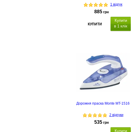
1 відгук
885
грн
Купити
КУПИТИ
в 1 клік
Дорожня праска Monte MT-1516
2 відгуки
535
грн
Купити