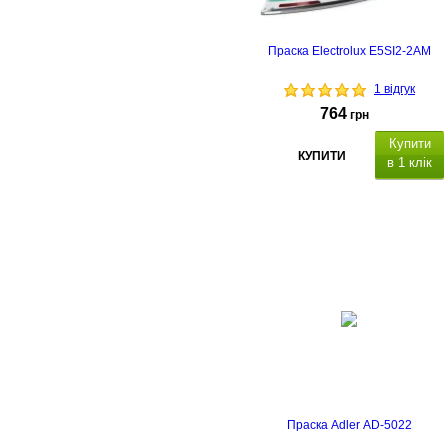
Праска Electrolux E5SI2-2AM
1 відгук
764
грн
Купити
КУПИТИ
в 1 клік
Праска Adler AD-5022