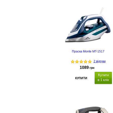
остійни
пар:
20 г/хв,
Праска Monte MT-1517
2 відгуки
1089
грн
Купити
КУПИТИ
в 1 клік