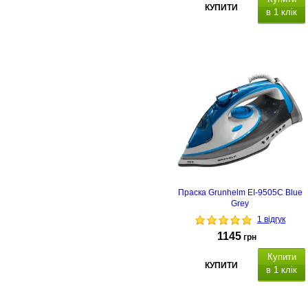
КУПИТИ
в 1 клік
Праска Grunhelm EI-9505C Blue
Grey
1 відгук
1145
грн
Купити
КУПИТИ
в 1 клік