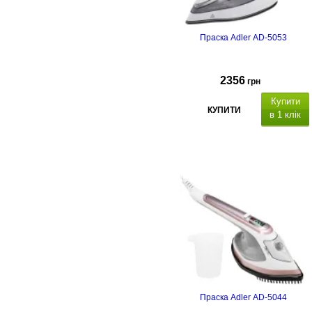
Праска Adler AD-5053
2356
грн
Купити
КУПИТИ
в 1 клік
Праска Adler AD-5044