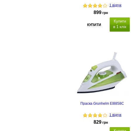
1 відгук
899
грн
Купити
КУПИТИ
в 1 клік
Праска Grunhelm EI8858C
1 відгук
829
грн
Купити