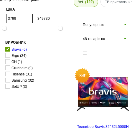
Фільтр за параметрами
(122)
Усі
ТВ-приставки и
ЦІНА
Популярные
48 товарів на
ВИРОБНИК
сторінці
Bravis
(6)
Ergo
(24)
GH
(1)
Grunhelm
(9)
Hisense
(31)
Samsung
(32)
SetUP
(3)
Телевізор Bravis 32'' 32L5000H