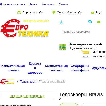
Доставка и оплата
Акции
Контакты
Cтатьи
Порівняння
(
0
)
Список бажань
(
0
)
Вхід
(068)
001-00-02
eu
Пошук
Наша мережа магазинів
Подивитися на карті
Мій кошик
порожній
Красота
Климатическая
Компьютерная
Смартфоны
и
Аудиоте
техника
техника
и телефоны
здоровье
/
Телевизоры
/
Телевизоры Bravis
Телевизоры Bravis
Показати/Сховати фільтр
2