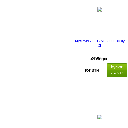
Гарантійний термін 24
місяці
Мультипіч ECG AF 8000 Crusty
XL
3499
грн
Купити
КУПИТИ
в 1 клік
ємність миски 7 л,