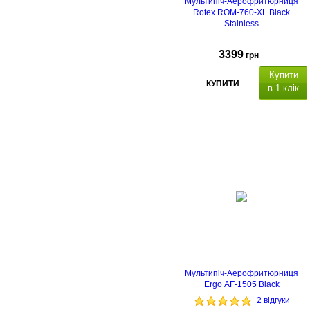
Мультипіч-Аерофритюрниця
Rotex ROM-760-XL Black
Stainless
3399
грн
Купити
КУПИТИ
в 1 клік
ємність миски 7.5 л, 8
програм приготування
Мультипіч-Аерофритюрниця
Ergo AF-1505 Black
2 відгуки