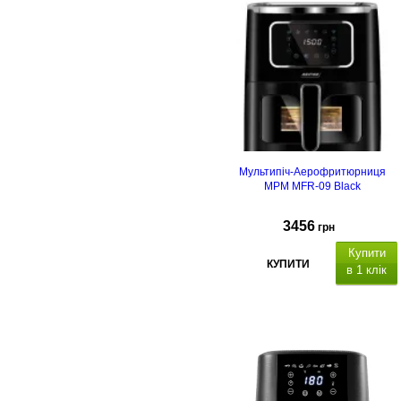
Особливості: 3D
нагрівання, конвекція
Мультипіч-Аерофритюрниця
MPM MFR-09 Black
3456
грн
Купити
КУПИТИ
в 1 клік
LED
дисплей,