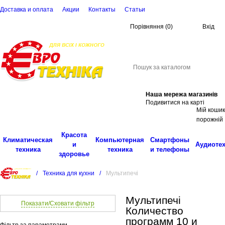
Доставка и оплата
Акции
Контакты
Cтатьи
Порівняння
(
0
)
Вхід
(068)
001-00-02
eu
Пошук
Наша мережа магазинів
Подивитися на карті
Мій кошик
порожній
Красота
Климатическая
Компьютерная
Смартфоны
и
Аудиоте
техника
техника
и телефоны
здоровье
/
Техника для кухни
/
Мультипечі
Мультипечі
Показати/Сховати фільтр
Количество
программ 10 и