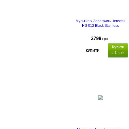
Мультипіч-Аерогриль Henschll
HS-012 Black Stainless
2799
грн
Купити
КУПИТИ
в 1 клік
Потужність: 3200 Вт
ємність миски 8 л,