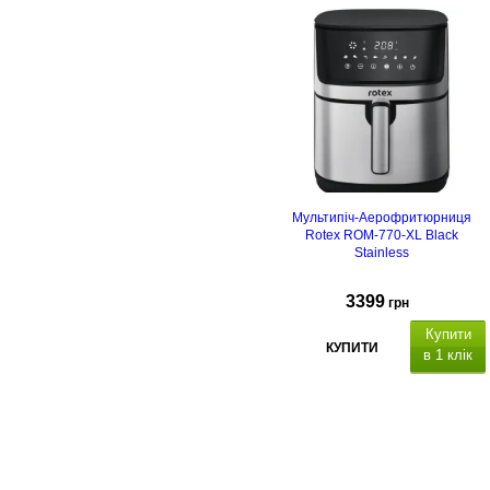
тип покриття
чаші: з термостійкого
скла.
Мультипіч-Аерофритюрниця
Rotex ROM-770-XL Black
Stainless
3399
грн
Купити
КУПИТИ
в 1 клік