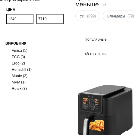
Фільтр за параметрами
меньше
13
ЦІНА
(699)
(79)
Усі
Блендеры
Популярные
ВИРОБНИК
Amica
(1)
48 товарів на
ECG
(3)
сторінці
Ergo
(2)
Henschll
(1)
Monte
(2)
MPM
(1)
Rotex
(3)