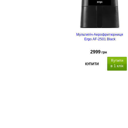
Мультипіч-Аерофритюрниця
Ergo AF-2501 Black
2999
грн
Купити
КУПИТИ
в 1 клік
гарантія 24 місяці.
О компании
Доставка и оплата
Акции
Контакты