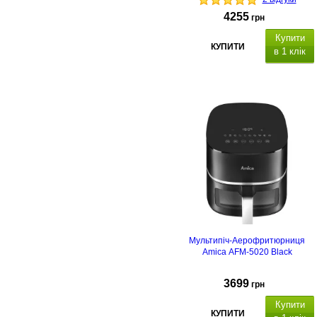
4255
грн
Купити
КУПИТИ
в 1 клік
Мультипіч-Аерофритюрниця
Amica AFM-5020 Black
3699
грн
Купити
КУПИТИ