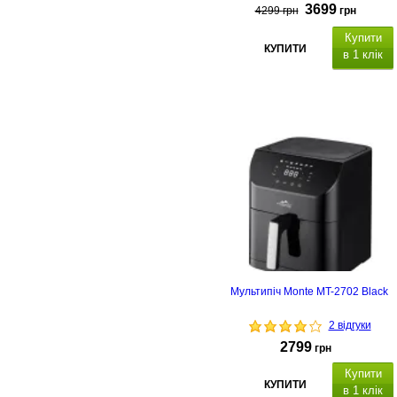
3699
4299
грн
грн
Купити
КУПИТИ
в 1 клік
LED
дисплей,
ємність миски 12 л, 8
програм приготування
Гарантійний термін 24
місяці
Мультипіч Monte MT-2702 Black
2 відгуки
2799
грн
Купити
КУПИТИ
в 1 клік