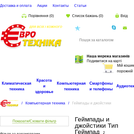
Доставка и оплата
Акции
Контакты
Cтатьи
Порівняння
(
0
)
Список бажань
(
0
)
Вхід
(068)
001-00-02
eu
Пошук
Наша мережа магазинів
Подивитися на карті
Мій кошик
порожній
Красота
Климатическая
Компьютерная
Смартфоны
и
Аудиоте
техника
техника
и телефоны
здоровье
/
Компьютерная техника
/
Геймпады и джойстики
Геймпады и
Показати/Сховати фільтр
джойстики Тип
Геймпад
2