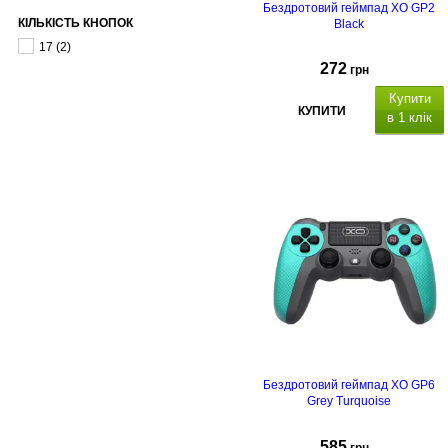
Бездротовий геймпад XO GP2
КІЛЬКІСТЬ КНОПОК
Black
17
(2)
272
грн
Купити
КУПИТИ
в 1 клік
Бездротовий геймпад XO GP6
Grey Turquoise
585
грн