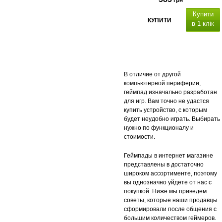
Купити
КУПИТИ
в 1 клік
Особливості: 6-осьовий
В отличие от другой
сенсор з 3D-акселерометром т
компьютерной периферии,
гіроскопом, роз'єм EXT.
геймпад изначально разработан
для игр. Вам точно не удастся
купить устройство, с которым
будет неудобно играть. Выбирать
нужно по функционалу и
стоимости.
Геймпады в интернет магазине
представлены в достаточно
широком ассортименте, поэтому
вы однозначно уйдете от нас с
покупкой. Ниже мы приведем
советы, которые наши продавцы
сформировали после общения с
большим количеством геймеров.