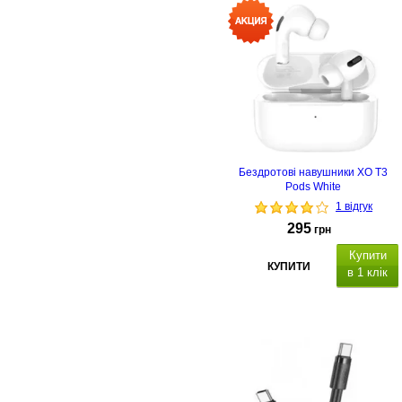
Quick
Charge 3.0
Бездротові навушники XO T3
Pods White
1 відгук
295
грн
Купити
КУПИТИ
в 1 клік