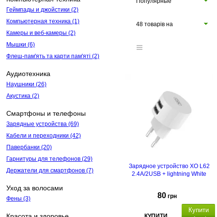
Популярные
Геймпады и джойстики
(2)
Компьютерная техника
(1)
48 товарів на
Камеры и веб-камеры
(2)
сторінці
Мышки
(6)
Флеш-пам'ять та карти пам'яті
(2)
Аудиотехника
Наушники
(26)
Акустика
(2)
Смартфоны и телефоны
Зарядные устройства
(69)
Кабели и переходники
(42)
Павербанки
(20)
Гарнитуры для телефонов
(29)
Зарядное устройство XO L62
Держатели для смартфонов
(7)
2.4A/2USB + lightning White
Уход за волосами
80
грн
Фены
(3)
Купити
Красота и здоровье
КУПИТИ