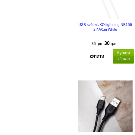
USB кабель XO lightning NB156
2.4A/1m White
30
35
грн
грн
Купити
КУПИТИ
в 1 клік