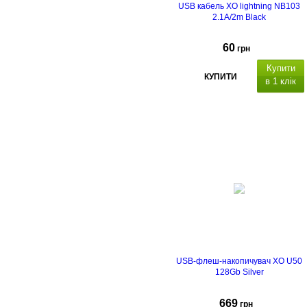
USB кабель XO lightning NB103
2.1A/2m Black
60
грн
Купити
КУПИТИ
в 1 клік
USB-флеш-накопичувач XO U50
128Gb Silver
669
грн