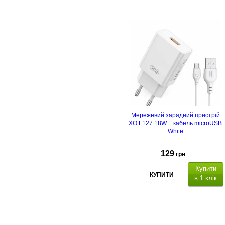
Мережевий зарядний пристрій
XO L127 18W + кабель microUSB
White
129
грн
Купити
КУПИТИ
в 1 клік