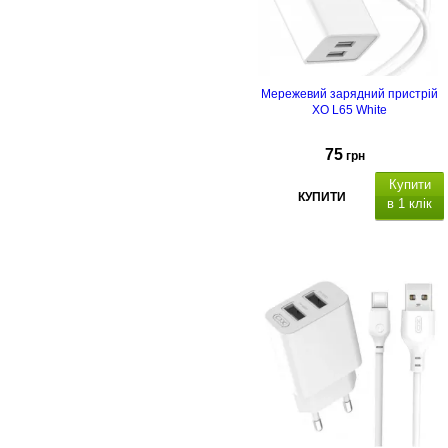
Мережевий зарядний пристрій
XO L65 White
75
грн
Купити
КУПИТИ
в 1 клік