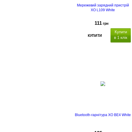
Мережевий зарядний пристрій
XO L109 White
111
грн
Купити
КУПИТИ
в 1 клік
Bluetooth-гарнітура XO BE4 White