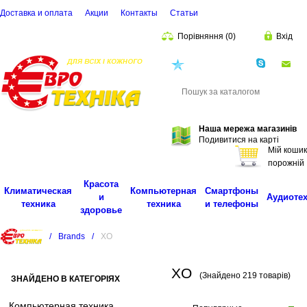
Доставка и оплата
Акции
Контакты
Cтатьи
Порівняння
(
0
)
Вхід
(068)
001-00-02
eu
Пошук
Наша мережа магазинів
Подивитися на карті
Мій кошик
порожній
Красота
Климатическая
Компьютерная
Смартфоны
и
Аудиоте
техника
техника
и телефоны
здоровье
/
Brands
/
XO
XO
(Знайдено 219 товарів)
ЗНАЙДЕНО В КАТЕГОРІЯХ
Компьютерная техника