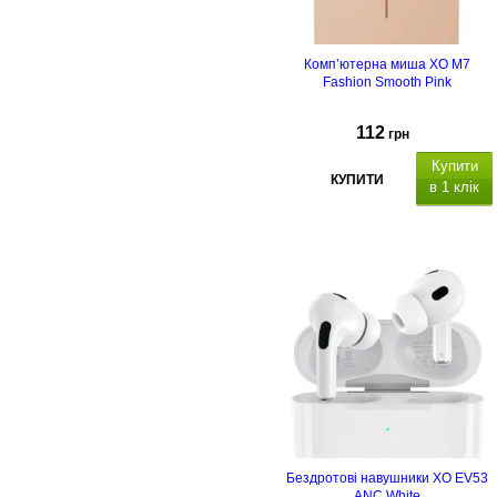
Комп’ютерна миша XO M7
Fashion Smooth Pink
112
грн
Купити
КУПИТИ
в 1 клік
Бездротові навушники XO EV53
ANC White