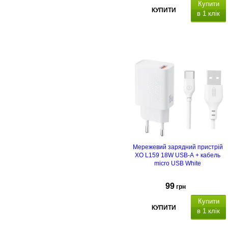
Купити
КУПИТИ
в 1 клік
Мережевий зарядний пристрій
XO L159 18W USB-A + кабель
micro USB White
99
грн
Купити
КУПИТИ
в 1 клік