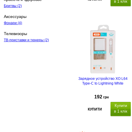
в 1 клік
Бритвы
(2)
Аксессуары
Фонари
(4)
Телевизоры
ТВ-приставки и тюнеры
(2)
Зарядное устройство XO L64
Type-C to Lightning White
192
грн
Купити
КУПИТИ
в 1 клік