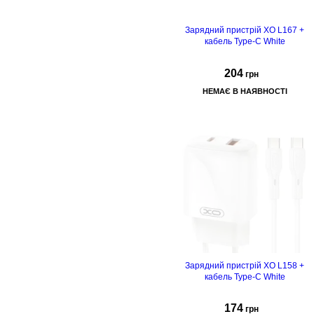
Зарядний пристрій XO L167 +
кабель Type-C White
204
грн
НЕМАЄ В НАЯВНОСТІ
Зарядний пристрій XO L158 +
кабель Type-C White
174
грн