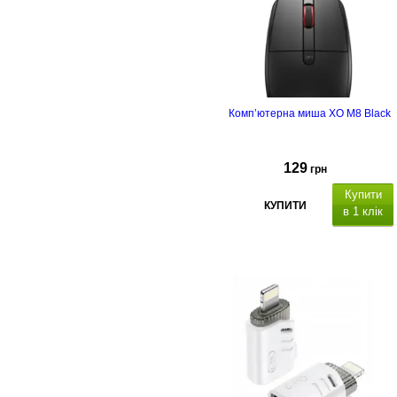
Комп’ютерна миша XO M8 Black
129
грн
Купити
КУПИТИ
в 1 клік