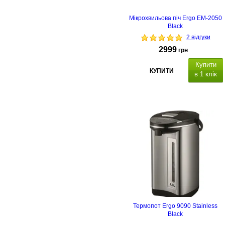
Мікрохвильова піч Ergo EM-2050
Black
2 відгуки
2999
грн
Купити
КУПИТИ
в 1 клік
Термопот Ergo 9090 Stainless
Black