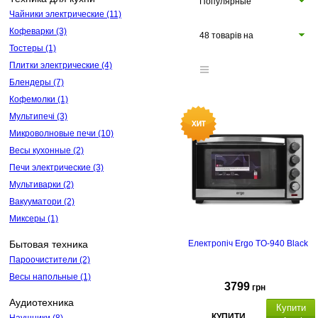
Популярные
Чайники электрические
(11)
Кофеварки
(3)
48 товарів на
Тостеры
(1)
сторінці
Плитки электрические
(4)
Блендеры
(7)
Кофемолки
(1)
Мультипечі
(3)
Микроволновые печи
(10)
Весы кухонные
(2)
Печи электрические
(3)
Мультиварки
(2)
Вакууматори
(2)
Миксеры
(1)
Бытовая техника
Електропіч Ergo TO-940 Black
Пароочистители
(2)
Весы напольные
(1)
3799
грн
Аудиотехника
Купити
КУПИТИ