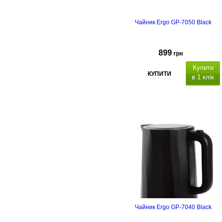
Гарантійний термін 3
Чайник Ergo GP-7050 Black
роки.
Енергетична етикетка
899
грн
Купити
КУПИТИ
в 1 клік
п
одвійн
стінки, в
нутрішня ємність із
нержавіючої сталі
Чайник Ergo GP-7040 Black