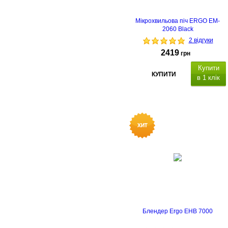
Мікрохвильова піч ERGO EM-
2060 Black
2 відгуки
2419
грн
Купити
КУПИТИ
в 1 клік
Блендер Ergo EHB 7000