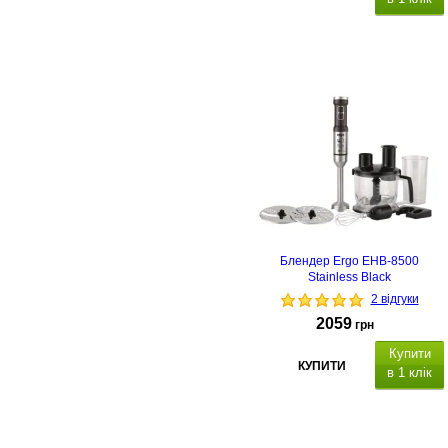
гарантія 24
місяці.
Блендер Ergo EHB-8500
Stainless Black
2 відгуки
2059
грн
Купити
КУПИТИ
в 1 клік