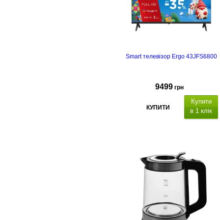
Smart телевізор Ergo 43JFS6800
9499
грн
Купити
КУПИТИ
в 1 клік
з
підтримкою Smart TV
. Роз'єми: