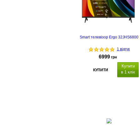
Smart телевізор Ergo 32JHS6800
1 відгук
6999
грн
Купити
КУПИТИ
в 1 клік
з підтримко
Smart TV
USB, LAN,
HDMI, Роз'єм
3,5 мм,
CI. Настінне кріплення
VESA: