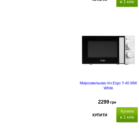
в 1 клік
Мікрохвильова піч Ergo Y-40 MW
White
2299
грн
Купити
КУПИТИ
в 1 клік