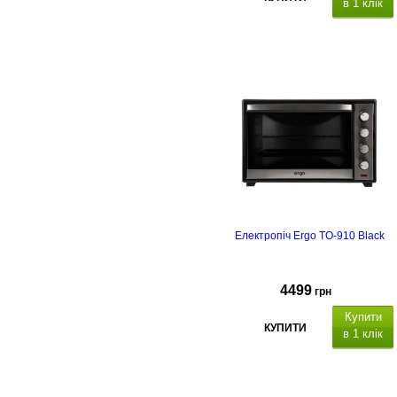
в 1 клік
Електропіч Ergo TO-910 Black
4499
грн
Купити
КУПИТИ
в 1 клік