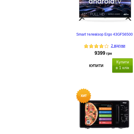
Smart телевізор Ergo 43GFS6500
2 відгуки
9399
грн
Купити
КУПИТИ
в 1 клік
з підтримкою Smart TV
функці
керування
голосом та
смартфоном
USB
DV
/T2 тюнер.
Енергетична етикетка