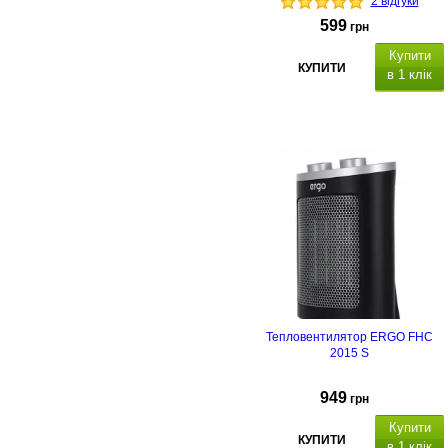
2 відгуки
599
грн
Купити
КУПИТИ
в 1 клік
Тепловентилятор ERGO FHC
2015 S
949
грн
Купити
КУПИТИ
в 1 клік