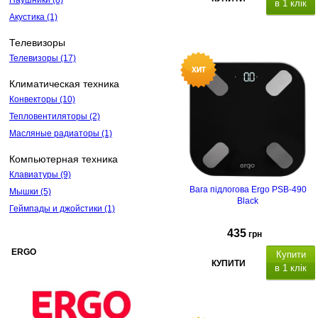
Наушники
(8)
в 1 клік
Акустика
(1)
Телевизоры
Телевизоры
(17)
Климатическая техника
Конвекторы
(10)
Тепловентиляторы
(2)
Масляные радиаторы
(1)
Компьютерная техника
Клавиатуры
(9)
Вага підлогова Ergo PSB-490
Мышки
(5)
Black
Геймпады и джойстики
(1)
435
грн
ERGO
Купити
КУПИТИ
в 1 клік