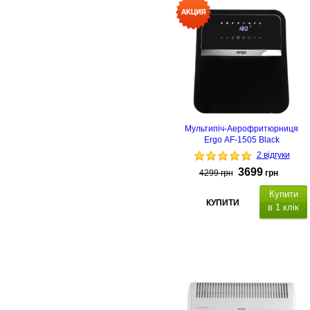
Мультипіч-Аерофритюрниця
Ergo AF-1505 Black
2 відгуки
3699
4299
грн
грн
Купити
КУПИТИ
в 1 клік
LED
дисплей,
ємність миски 12 л, 8
програм приготування