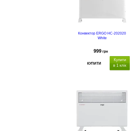
Гарантійний термін 24
місяці
Конвектор ERGO HC-202020
White
999
грн
Купити
КУПИТИ
в 1 клік
Термін гарантії - 2 рок