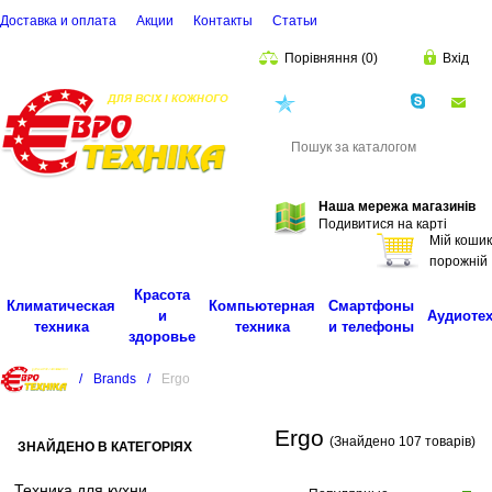
Доставка и оплата
Акции
Контакты
Cтатьи
Порівняння
(
0
)
Вхід
(068)
001-00-02
eu
Пошук
Наша мережа магазинів
Подивитися на карті
Мій кошик
порожній
Красота
Климатическая
Компьютерная
Смартфоны
и
Аудиоте
техника
техника
и телефоны
здоровье
/
Brands
/
Ergo
Ergo
(Знайдено 107 товарів)
ЗНАЙДЕНО В КАТЕГОРІЯХ
Техника для кухни